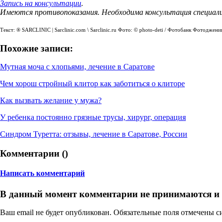
Запись на консультации
.
Имеются противопоказания. Необходима консультация специал
Текст: ® SARCLINIC | Sarclinic.com \ Sаrсlinic.ru Фото: © photo-deti / Фотобанк Фотоджен
Похожие записи:
Мутная моча с хлопьями, лечение в Саратове
Чем хорош стройный клитор как заботиться о клиторе
Как вызвать желание у мужа?
У ребенка постоянно грязные трусы, хирург, операция
Синдром Туретта: отзывы, лечение в Саратове, России
Комментарии (
)
Написать комментарий
В данный момент комментарии не принимаются и
Ваш email не будет опубликован. Обязательные поля отмечены 