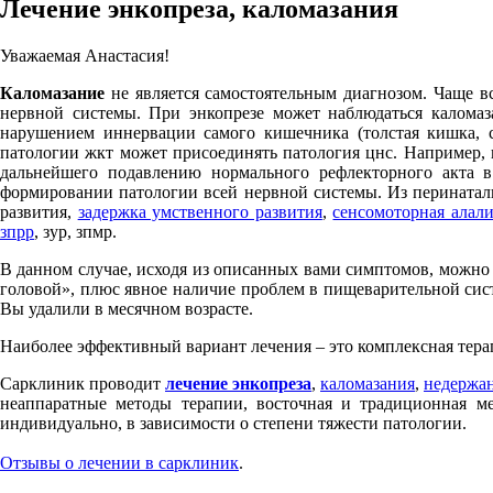
Лечение энкопреза, каломазания
Уважаемая Анастасия!
Каломазание
не является самостоятельным диагнозом. Чаще в
нервной системы. При энкопрезе может наблюдаться каломаз
нарушением иннервации самого кишечника (толстая кишка, с
патологии жкт может присоединять патология цнс. Например,
дальнейшего подавлению нормального рефлекторного акта 
формировании патологии всей нервной системы. Из перината
развития,
задержка умственного развития
,
сенсомоторная алал
зпрр
, зур, зпмр.
В данном случае, исходя из описанных вами симптомов, можно
головой», плюс явное наличие проблем в пищеварительной сист
Вы удалили в месячном возрасте.
Наиболее эффективный вариант лечения – это комплексная тера
Сарклиник проводит
лечение энкопреза
,
каломазания
,
недержан
неаппаратные методы терапии, восточная и традиционная ме
индивидуально, в зависимости о степени тяжести патологии.
Отзывы о лечении в сарклиник
.