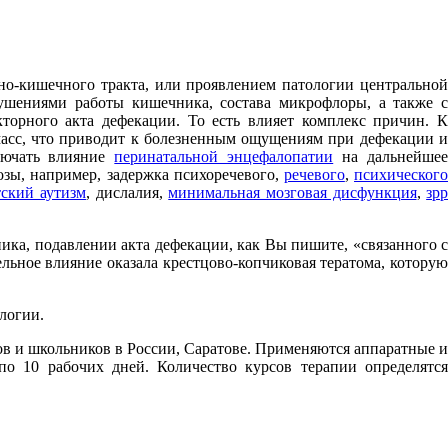
о-кишечного тракта, или проявлением патологии центрально
рушениями работы кишечника, состава микрофлоры, а также с
торного акта дефекации. То есть влияет комплекс причин. К
масс, что приводит к болезненным ощущениям при дефекации и
лючать влияние
перинатальной энцефалопатии
на дальнейше
зы, например, задержка психоречевого,
речевого
,
психическог
тский аутизм
, дислалия,
минимальная мозговая дисфункция
,
зр
ка, подавлении акта дефекации, как Вы пишите, «связанного с
льное влияние оказала крестцово-копчиковая тератома, которую
логии.
ков и школьников в России, Саратове. Применяются аппаратные и
по 10 рабочих дней. Количество курсов терапии определятся