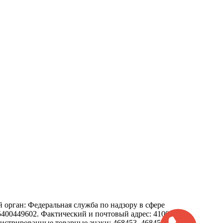
орган: Федеральная служба по надзору в сфере
0449602. Фактический и почтовый адрес: 410012,
регистрированные товарные знаки: 468453, 468452, 306119.