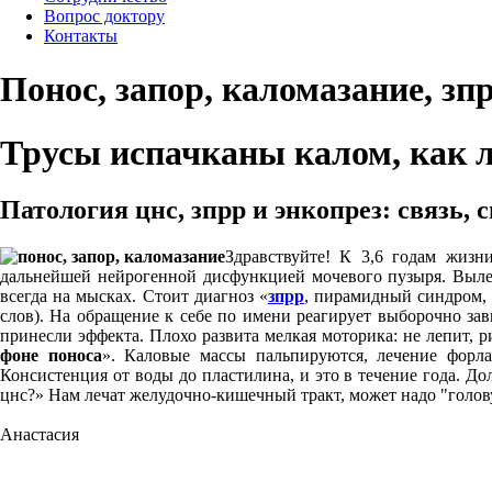
Вопрос доктору
Контакты
Понос, запор, каломазание, зп
Трусы испачканы калом, как л
Патология цнс, зпрр и энкопрез: связь,
Здравствуйте! К 3,6 годам жиз
дальнейшей нейрогенной дисфункцией мочевого пузыря. Вылечи
всегда на мысках. Стоит диагноз «
зпрр
, пирамидный синдром, 
слов). На обращение к себе по имени реагирует выборочно зав
принесли эффекта. Плохо развита мелкая моторика: не лепит, р
фоне поноса
». Каловые массы пальпируются, лечение форла
Консистенция от воды до пластилина, и это в течение года. До
цнс?» Нам лечат желудочно-кишечный тракт, может надо "голову
Анастасия