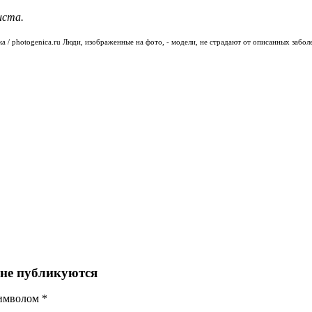
иста.
ика / photogenica.ru Люди, изображенные на фото, - модели, не страдают от описанных забо
 не публикуются
символом
*