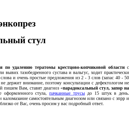
 энкопрез
льный стул
ия по удалению тератомы крестцово-копчиковой области
и вывих тазобедренного сустава и вальгус, ходит практически
лова и очень простые предложения из 2 - 3 слов (запас 40 - 5
и не держит внимание, поэтому консультации с дефектологом н
ой пишем Вам, ставят диагноз «
парадоксальный стул, запор н
ие оформленного стула,
пачканные трусы
до 15 штук в день
ли каломазание самостоятельным диагнозом или связано с зпрр и
лизко от Вас, очень просим у вас подробный ответ.