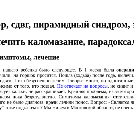
рр, сдвг, пирамидный синдром,
ечить каломазание, парадокса
 симптомы, лечение
ни нашего ребенка было следующее. В 1 месяц была
операц
ли, на горшок просится. Пошла (ходьба) после года, вылечил
сдвг». Пока безуспешно лечим. Говорит много, но однотипные с
исимо от того, кто позвал.
Не отвечает на вопросы
, не сидит 
исует каляки, не расскрашивает. Крайняя проблема, из-за котор
ксом пока безрезультатно. Симптомы каломазания: отсутств
лго не было диагноза, врачи лечили понос. Вопрос: «Является 
" тоже подключать? Мы живем в Московской области, не очень б