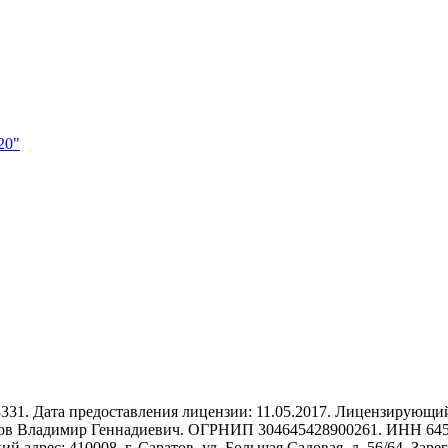
20"
1. Дата предоставления лицензии: 11.05.2017. Лицензирующий 
в Владимир Геннадиевич. ОГРНИП 304645428900261. ИНН 64540
ий адрес: 410008, г. Саратов, ул. Большая Садовая, д. 56/64, За