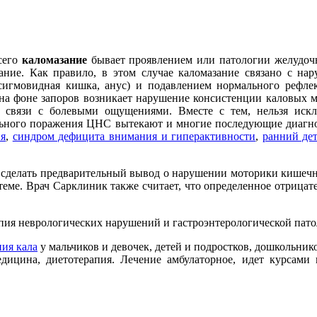
сего
каломазание
бывает проявлением или патологии желудочн
ание. Как правило, в этом случае каломазание связано с на
игмовидная кишка, анус) и подавлением нормального рефлек
 на фоне запоров возникает нарушение консистенции каловых 
в связи с болевыми ощущениями. Вместе с тем, нельзя иск
льного поражения ЦНС вытекают и многие последующие диагно
ия
,
синдром дефицита внимания и гиперактивности
,
ранний де
 сделать предварительный вывод о нарушении моторики кишечни
еме. Врач Сарклиник также считает, что определенное отрицате
пия неврологических нарушений и гастроэнтерологической пато
ия кала
у мальчиков и девочек, детей и подростков, дошкольни
дицина, диетотерапия. Лечение амбулаторное, идет курсами 