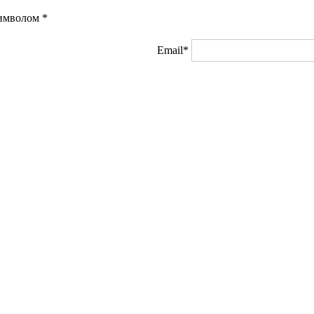
символом
*
Email*