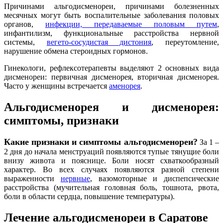
Причинами альгодисменореи, причинами болезненных
месячных могут быть воспалительные заболевания половых
органов,
инфекции, передаваемые половым путем
,
инфантилизм, функциональные расстройства нервной
системы,
вегето-сосудистая дистония
, переутомление,
нарушение обмена стероидных гормонов.
Гинекологи, рефлексотерапевты выделяют 2 основных вида
дисменореи: первичная дисменорея, вторичная дисменорея.
Часто у женщины встречается
аменорея
.
Альгодисменорея и дисменорея:
симптомы, признаки
Какие признаки и симптомы альгодисменореи?
За 1 –
2 дня до начала менструаций появляются тупые тянущие боли
внизу живота и пояснице. Боли носят схваткообразный
характер. Во всех случаях появляются разной степени
выраженности
нервные
, вазомоторные и диспепсические
расстройства (мучительная головная боль, тошнота, рвота,
боли в области сердца, повышение температуры).
Лечение альгодисменореи в Саратове