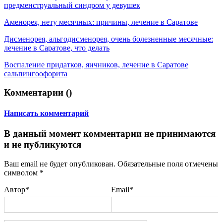
предменструальный синдром у девушек
Аменорея, нету месячных: причины, лечение в Саратове
Дисменорея, альгодисменорея, очень болезненные месячные:
лечение в Саратове, что делать
Воспаление придатков, яичников, лечение в Саратове
сальпингоофорита
Комментарии (
)
Написать комментарий
В данный момент комментарии не принимаются
и не публикуются
Ваш email не будет опубликован. Обязательные поля отмечены
символом
*
Автор*
Email*