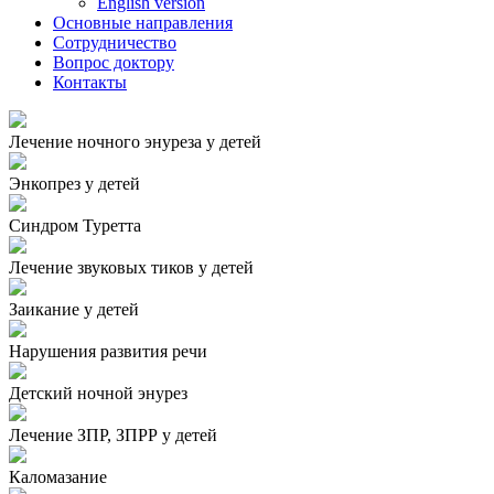
English version
Основные направления
Сотрудничество
Вопрос доктору
Контакты
Лечение ночного энуреза у детей
Энкопрез у детей
Синдром Туретта
Лечение звуковых тиков у детей
Заикание у детей
Нарушения развития речи
Детский ночной энурез
Лечение ЗПР, ЗПРР у детей
Каломазание