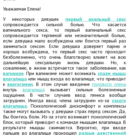
Уважаемая Елена!
У некоторых девушек
первый анальный секс
сопровождается сильной болью. Что касается
вагинального секса, то первый вагинальный секс
сопровождается терпимой или незначительной болью,
если девушка мало возбуждена или боится первый раз
заниматься сексом. Если девушка доверяет парню и
хорошо возбуждена, то первый секс часто проходит
безболезненно, что очень благотворно влияет на всю
дальнейшую сексуальную жизнь девушки. Но, к
сожалению, в жизни встречается такое заболевание, как
вагинизм
. При вагинизме может возникать
спазм мыщц
влагалища
или мышц входа во влагалище, что приводит
к
виргогамии
. В этом случае введение
полового члена
внутрь
влагалища
вызывает сильные болезненные
ощущения. В части случаев ввод пениса вообще
затруднен. Иногда ввод члена затруднен из-за
узкого
влагалища
. Психологический дискомфорт и комплексы
также могут вызывать у девушки страх перед сексом. Да,
Вы боитесь боли. Из-за этого возникает психологический
блок, который приводит к команде мышцам влагалища. В
результате мышцы сжимаются. Вероятно, при вводе
пальцев во влагалище произошел
разрыв девственной