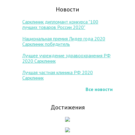
Новости
Сарклиник дипломант конкурса "100
лучших товаров России 2020"
Национальная премия Лидер года 2020
Сарклиник победитель
Лучшее учреждение здравоохранения РФ
2020 Сарклиник
Лучшая частная клиника РФ 2020
Сарклиник
Все новости
Достижения