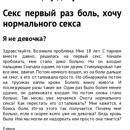
Секс первый раз боль, хочу
нормального секса
Я не девочка?
Здравствуйте. Возникла проблема. Мне 18 лет. С парнем
вместе давно, решилась на первый секс. Начали
пробовать, мне стало дико больно. Но он входил
пальцами. Сначала одним, потом двумя. Стимулировал там
все ими, двигал. Потом немного вошел, из-за боли дальше
не смог, я его отталкивала просто. Но обнаружила потом
на трусиках капли крови. Болело внизу живота. И
последующие разы такие же. Один раз было более менее
удачно, он далековато входил. Но потом снова стало
больно. Так месяц уже мучаемся. Охота нормального
секса! Как перестать его отталкивать? Мне кажется, я
боюсь боли. Из-за этого так получается. Почему мне
больно, если я скорее всего уже не девочка? Ведь кровь
была. Или мы могли ее надорвать или просто она тянется?
Елена