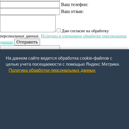
Ваш телефон:
Ваш отзыв:
Даю согласие на обработку
персональных данных.
Политика в отношении обработки персональных
Отправить
данных
На данном сайте ведется обработка cookie-файлов с
Обратный звонок
целью учета посещаемости с помощью Яндекс Метрики.
Ваше имя:
Политика обработки персональных данных
Ваша фамилия:
Ваше отчество :
Ваше email :
Ваш сотовый телефон:
Что Вы хотите узнать:
Обращаем внимание, что функция
"обратный звонок" действует ТОЛЬКО для номеров сотовых телефонов,
зарегистрированных в Российской Федерации. Жителей других стран