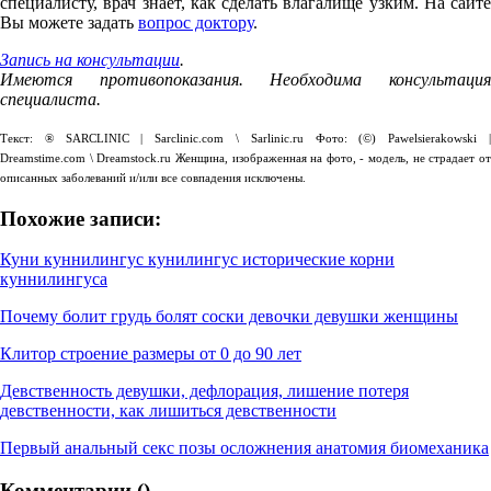
специалисту, врач знает, как сделать влагалище узким. На сайте
Вы можете задать
вопрос доктору
.
Запись на консультации
.
Имеются противопоказания. Необходима консультация
специалиста.
Текст: ® SARCLINIC | Sarclinic.com \ Sаrlinic.ru Фото: (©) Pawelsierakowski |
Dreamstime.com \ Dreamstock.ru Женщина, изображенная на фото, - модель, не страдает от
описанных заболеваний и/или все совпадения исключены.
Похожие записи:
Куни куннилингус кунилингус исторические корни
куннилингуса
Почему болит грудь болят соски девочки девушки женщины
Клитор строение размеры от 0 до 90 лет
Девственность девушки, дефлорация, лишение потеря
девственности, как лишиться девственности
Первый анальный секс позы осложнения анатомия биомеханика
Комментарии (
)