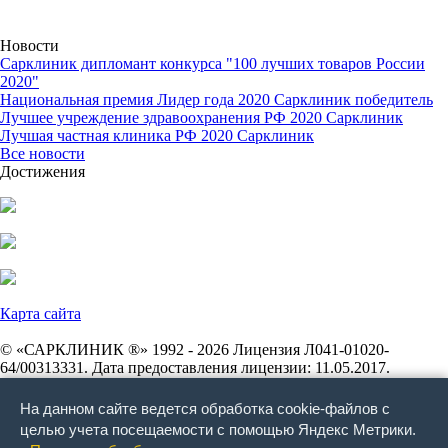
Новости
Сарклиник дипломант конкурса "100 лучших товаров России
2020"
Национальная премия Лидер года 2020 Сарклиник победитель
Лучшее учреждение здравоохранения РФ 2020 Сарклиник
Лучшая частная клиника РФ 2020 Сарклиник
Все новости
Достижения
Карта сайта
© «САРКЛИНИК ®» 1992 - 2026 Лицензия Л041-01020-
64/00313331. Дата предоставления лицензии: 11.05.2017.
Лицензирующий орган: Федеральная служба по надзору в сфере
здравоохранения. Индивидуальный предприниматель
На данном сайте ведется обработка cookie-файлов с
Печенников Владимир Геннадиевич. ОГРНИП
целью учета посещаемости с помощью Яндекс Метрики.
304645428900261. ИНН 645400449602. Фактический и