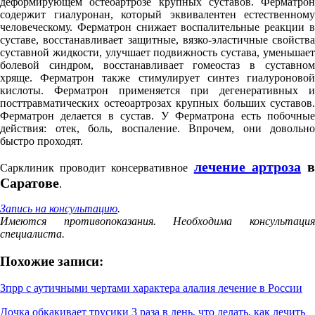
деформирующем остеоартрозе крупных суставов. Ферматрон
содержит гиалуронан, который эквивалентен естественному
человеческому. Ферматрон снижает воспалительные реакции в
суставе, восстанавливает защитные, вязко-эластичные свойства
суставной жидкости, улучшает подвижность сустава, уменьшает
болевой синдром, восстанавливает гомеостаз в суставном
хряще. Ферматрон также стимулирует синтез гиалуроновой
кислоты. Ферматрон применяется при дегенеративных и
посттравматических остеоартрозах крупных больших суставов.
Ферматрон делается в сустав. У Ферматрона есть побочные
действия: отек, боль, воспаление. Впрочем, они довольно
быстро проходят.
лечение артроза
Сарклиник проводит консервативное
Саратове
.
Запись на консультацию
.
Имеются противопоказания. Необходима консультация
специалиста.
Похожие записи:
Зпрр с аутичными чертами характера алалия лечение в России
Дочка обкакивает трусики 3 раза в день, что делать, как лечить