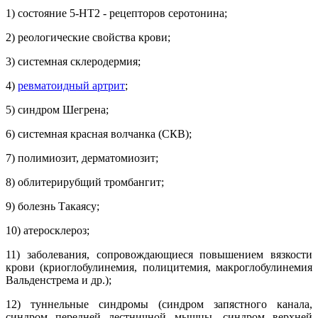
1) состояние 5-НТ2 - рецепторов серотонина;
2) реологические свойства крови;
3) системная склеродермия;
4)
ревматоидный артрит
;
5) синдром Шегрена;
6) системная красная волчанка (СКВ);
7) полимиозит, дерматомиозит;
8) облитерирубщий тромбангит;
9) болезнь Такаясу;
10) атеросклероз;
11) заболевания, сопровождающиеся повышением вязкости
крови (криоглобулинемия, полицитемия, макроглобулинемия
Вальденстрема и др.);
12) туннельные синдромы (синдром запястного канала,
синдром передней лестничной мышцы, синдром верхней