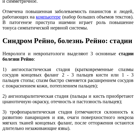
и симметричное.
Отмечена повышенная заболеваемость пианистов и людей,
работающих на
компьютере
(набор больших объемов текстов).
В патогенезе приступа ишемии играет роль повышение
тонуса симпатической нервной системы.
Синдром Рейно, болезнь Рейно: стадии
Неврологи и невропатологи выделяют 3 основные
стадии
болезни Рейно
:
1) ангиоспастическая стадия (кратковременные спазмы
сосудов концевых фаланг 2 - 3 пальцев кисти или 1 - 3
пальцев стопы; спазм быстро сменяется расширением сосудов
с покраснением кожи, потеплением пальцев);
2) ангиопаралитическая стадия (пальцы и кисть приобретают
цианотичную окраску, отечность и пастозность пальцев);
3) трофопаралитическая стадия (отмечаются склонность к
развитию панарициев и язв, очаги поверхностного некроза
мягких тканей концевых фаланг, после отторжения остаются
длительно незаживающие язвы).