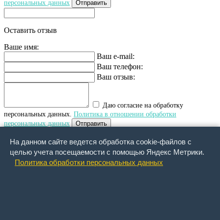
персональных данных
Отправить
Оставить отзыв
Ваше имя:
Ваш e-mail:
Ваш телефон:
Ваш отзыв:
Даю согласие на обработку
персональных данных.
Политика в отношении обработки
персональных данных
Отправить
На данном сайте ведется обработка cookie-файлов с
Обратный звонок
целью учета посещаемости с помощью Яндекс Метрики.
Политика обработки персональных данных
Ваше имя:
Ваша фамилия:
Ваше отчество :
Ваше email :
Ваш сотовый телефон:
Что Вы хотите узнать: