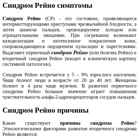
Синдром Рейно симптомы
Синдром Рейно
(СР) - это состояние, проявляющееся
интермиттирующими приступами чрезвычайной бледности, а
затем цианоза пальцев, провоцируемое холодом или
отрицательными эмоциями. При согревании возникают
вазодилатация и интенсивное покраснение кожи,
сопровождающиеся ощущением пульсации и парестезиями.
синдром Рейно
Выделяют первичный
(или болезнь Рейно) и
вторичный синдром Рейно (входит в клиническую картину
системной патологии).
Синдром Рейно встречается у 5 – 9% взрослого населения.
Чаще болеют люди в возрасте от 20 до 40 лет. Женщины
болеют в 4 раза чаще мужчин. В развитии первичного
синдрома Рейно большое значение играет повышенная
чувствительность альфа-2-адренорецепторов сосудов пальцев.
Синдром Рейно причины
Какие существуют
причины синдрома Рейно
?
Этиологическими факторами развития вторичного синдрома
Рейно являются: