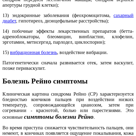
апертуры грудной клетки);
13) эндокринные заболевания (феохромоцитома,
сахарный
диабет
, гипотиреоз, диэнцефальные расстройства);
14) побочные эффекты лекарственных препаратов (бетта-
адреноблокаторы, блеомицин, винбластин, клофелин,
эрготамин, метисергид, парлодел, циклоспорин);
15)
вибрационная болезнь
, воздействие вибрации.
Патогенетически сначала развивается отек, затем васкулит,
позже периваскулит.
Болезнь Рейно симптомы
Клиническая картина синдрома Рейно (СР) характеризуется
бледностью кончиков пальцев при воздействии низких
температур, сопровождающейся цианозом, затем при
согревании - краснотой, болью или парестезиями. Это
симптомы болезни Рейно
основные
.
Во время приступа снижается чувствительность пальцев, они
немеют, в кончиках появляется ощущение покалывания, кожа