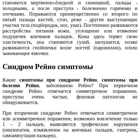
становится мертвенно-бледной и синюшной, пальцы -
холодными, а после приступа - болезненно горячими и
отечными. Поражаются преимущественно со второго по
пятый пальцы кистей, стоп, реже - другие выступающие
участки тела (подбородок, нос, уши). Постепенно развиваются
расстройства питания кожи, уплощение или втяжение
подушечек кончиков пальцев. Кожа здесь теряет свою
эластичность, она становится сухой, шелушится, позже
развиваются гнойнички возле ногтей (паронихии), плохо
заживающие язвочки.
Синдром Рейно симптомы
Какие
симптомы при синдроме Рейно
,
симптомы при
болезни Рейно
, заболевании Рейно? При первичном
синдроме Рейно отмечается симметричное поражение,
приступы очень частые, фоновая патология не
обнаруживается.
При вторичном синдроме Рейно отмечается симметричное
или асимметричное поражение, возможно вовлечение только
1 – 2 пальцев, выявляются трофические нарушения
(онихопатия, изъязвления на кончиках пальцев, гангрена,
самоампутация пальцев).