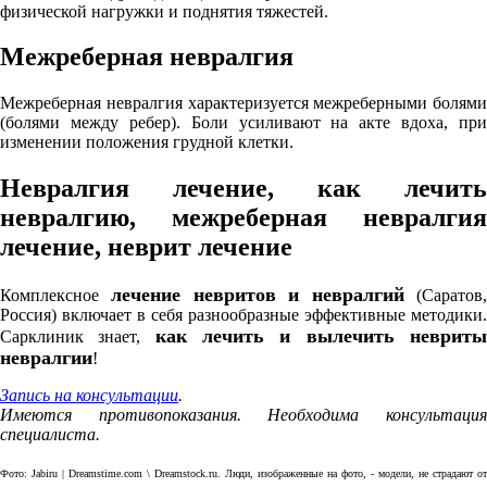
физической нагружки и поднятия тяжестей.
Межреберная невралгия
Межреберная невралгия характеризуется межреберными болями
(болями между ребер). Боли усиливают на акте вдоха, при
изменении положения грудной клетки.
Невралгия лечение, как лечить
невралгию, межреберная невралгия
лечение, неврит лечение
лечение невритов и невралгий
Комплексное
(Саратов
Россия) включает в себя разнообразные эффективные методики.
как лечить и вылечить неврит
Сарклиник знает,
невралгии
!
Запись на консультации
.
Имеются противопоказания. Необходима консультация
специалиста.
Фото: Jabiru | Dreamstime.com \ Dreamstock.ru. Люди, изображенные на фото, - модели, не страдают от