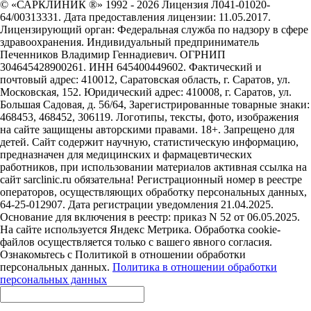
© «САРКЛИНИК ®» 1992 - 2026 Лицензия Л041-01020-
64/00313331. Дата предоставления лицензии: 11.05.2017.
Лицензирующий орган: Федеральная служба по надзору в сфере
здравоохранения. Индивидуальный предприниматель
Печенников Владимир Геннадиевич. ОГРНИП
304645428900261. ИНН 645400449602. Фактический и
почтовый адрес: 410012, Саратовская область, г. Саратов, ул.
Московская, 152. Юридический адрес: 410008, г. Саратов, ул.
Большая Садовая, д. 56/64, Зарегистрированные товарные знаки:
468453, 468452, 306119. Логотипы, тексты, фото, изображения
на сайте защищены авторскими правами. 18+. Запрещено для
детей. Сайт содержит научную, статистическую информацию,
предназначен для медицинских и фармацевтических
работников, при использовании материалов активная ссылка на
сайт sarclinic.ru обязательна! Регистрационный номер в реестре
операторов, осуществляющих обработку персональных данных,
64-25-012907. Дата регистрации уведомления 21.04.2025.
Основание для включения в реестр: приказ N 52 от 06.05.2025.
На сайте используется Яндекс Метрика. Обработка cookie-
файлов осуществляется только с вашего явного согласия.
Ознакомьтесь с Политикой в отношении обработки
персональных данных.
Политика в отношении обработки
персональных данных