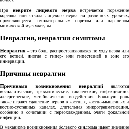
неврите лицевого нерва
При
встречается поражени
корешка или ствола лицевого нерва на различных уровнях,
проявляющееся гомолатеральным парезом или параличом
мимической мускулатуры.
Невралгия, невралгия симптомы
Невралгия
– это боль, распространяющаяся по ходу нерва или
его ветвей, иногда с гипер- или гипестезией в зоне его
иннервации.
Причины невралгии
Причинами возникновения невралгий
являютс
воспалительные, травматические, токсические, инфекционно-
аллергические, метаболические воздействия. Большую роль
также играют сдавление нервов в костных, костно-мышечных и
костно-суставных каналах, длительная микротравматизация,
особенно в сочетании с переохлаждением, очаги фокальной
инфекции.
В механизме возникновения болевого синдрома имеет значение