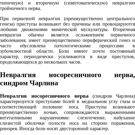
типичную) и вторичную (симптоматическую) невралгию
тройничного нерва.
При первичной невралгии (преимущественно центрального
генеза) приступы возникают без причины или провоцируются
любыми движениями мимической мускулатуры. Вторичная
невралгия обычно является осложнением первичного
заболевания, имеет преимущественно периферический генез и
часто обусловлена патологическими процессами в
зубочелюстной области. Боли имеют почти постоянный
характер, периодически усиливаются в виде приступов,
продолжающихся до нескольких часов.
Невралгия носоресничного нерва,
синдром Чарлина
Невралгия носоресничного нерва
(синдром Чарлина)
характеризуется приступами болей в медиальном углу глаза и
соответствующей половине носа. Приступы возникают
преимущественно ночью, сопровождаются выраженными
вегетативными нарушениями: слезотечение, набухание
слизистой оболочки полости носа на стороне поражения,
ринорея. Иногда боли носят двусторонний характер.