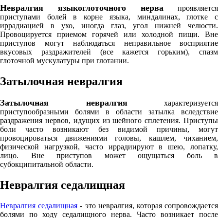
Невралгия языкоглоточного нерва
проявляется
приступами болей в корне языка, миндалинах, глотке с
иррадиацией в ухо, иногда глаз, угол нижней челюсти.
Провоцируется приемом горячей или холодной пищи. Вне
приступов могут наблюдаться неправильное восприятие
вкусовых раздражителей (все кажется горьким), спазм
глоточной мускулатуры при глотании.
Затылочная невралгия
Затылочная невралгия
характеризуется
приступообразными болями в области затылка вследствие
раздражения нервов, идущих из шейного сплетения. Приступы
боли часто возникают без видимой причины, могут
провоцироваться движениями головы, кашлем, чиханием,
физической нагрузкой, часто иррадиируют в шею, лопатку,
лицо. Вне приступов может ощущаться боль в
субокципитальной области.
Невралгия седалищная
Невралгия седалищная
- это невралгия, которая сопровождаетс
болями по ходу седалищного нерва. Часто возникает после