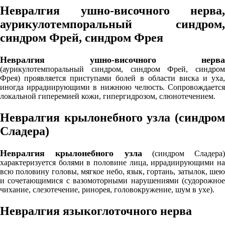
Невралгия ушно-височного нерва,
аурикулотемпоральный синдром,
синдром Фрей, синдром Фрея
Невралгия ушно-височного нерва
(аурикулотемпоральный синдром, синдром Фрей, синдром
Фрея) проявляется приступами болей в области виска и уха,
иногда иррадиирующими в нижнюю челюсть. Сопровождается
локальной гиперемией кожи, гипергидрозом, слюнотечением.
Невралгия крылонебного узла (синдром
Сладера)
Невралгия крылонебного узла
(синдром Сладера)
характеризуется болями в половине лица, иррадиирующими на
всю половину головы, мягкое небо, язык, гортань, затылок, шею
и сочетающимися с вазомоторными нарушениями (судорожное
чихание, слезотечение, ринорея, головокружение, шум в ухе).
Невралгия языкоглоточного нерва