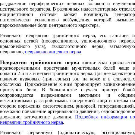
раздражение периферических нервных волокон и изменения
центрального характера. В различных надсегментарных отделах
ноцицептивной системы может возникнуть генератор
патологически усиленного возбуждения, который вызывает
пароксизмальные боли центрального характера.
Различают невралгию тройничного нерва, его ганглиев и
основных ветвей (носоресничного, ушно-височного нервов,
крылонебного узла), языкоглоточного нерва, затылочную
невралгию,
невралгию лицевого нерва
.
Невралгия тройничного нерва
клинически проявляется
кратковременными приступами мучительных болей чаще в
области 2-й и 3-й ветвей тройничного нерва. Для нее характерно
наличие курковых (триггерных) зон на коже и в слизистых
оболочках. Прикосновение к ним провоцирует возникновение
приступов боли. В большинстве случаев приступ болей
сопровождается выраженными местными и общими
вегетативными расстройствами: гиперемией лица и отеком на
стороне поражения, слезотечением, ринореей, гиперсаливацией,
возможно повышение артериального давления, ознобоподобное
дрожание, затруднение дыхания.
Подробная информация п
невралгии тройничного нерва
.
Различают первичную (идиопатическую, эссенциальную,