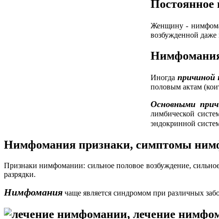
Постоянное 
Женщину - нимфом
возбужденной даже 
Нимфомани
причиной
Иногда
половым актам (коит
Основными при
лимбической систе
эндокринной систе
Нимфомания признаки, симптомы ним
Признаки нимфомании: сильное половое возбуждение, сильное 
разрядки.
Нимфомания
чаще является синдромом при различных забо