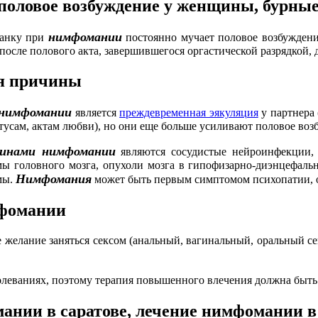
половое возбуждение у женщины, бурны
нимфомании
анку при
постоянно мучает половое возбуждение
после полового акта, завершившегося оргастической разрядкой,
я причины
 нимфомании
является
преждевременная эякуляция
у партнера
усам, актам любви), но они еще больше усиливают половое возбу
чинами нимфомании
являются сосудистые нейроинфекции, 
мы головного мозга, опухоли мозга в гипофизарно-диэнцефаль
Нимфомания
мы.
может быть первым симптомом психопатии, 
фомании
желание заняться сексом (анальный, вагинальный, оральный секс
леваниях, поэтому терапия повышенного влечения должна быть н