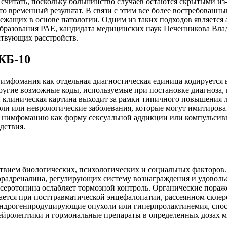
 считать, поскольку большинство случаев остаются скрытыми из
о временный результат. В связи с этим все более востребован
жащих в основе патологии. Одним из таких подходов является 
образования РАЕ, кандидата медицинских наук Печенникова Вла
ствующих расстройств.
КБ-10
имфомания как отдельная диагностическая единица кодируется в
ругие возможные коды, используемые при постановке диагноза, 
 клиническая картина выходит за рамки типичного повышения л
оли или неврологические заболевания, которые могут имитиров
 нимфоманию как форму сексуальной аддикции или компульсивно
дствия.
ием биологических, психологических и социальных факторов.
норадреналина, регулирующих систему вознаграждения и удовол
 серотонина ослабляет тормозной контроль. Органические пораж
ается при посттравматической энцефалопатии, рассеянном склер
ндрогенпродуцирующие опухоли или гиперпролактинемия, спосо
ейролептики и гормональные препараты в определенных дозах м