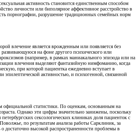
сексуальная активность становится единственным способом
ойство личности или биполярное аффективное расстройство в
ность порнографии, разрушение традиционных семейных норм
ой влечение является врожденным или появляется без
 развивающуюся на фоне другого психического или
оксизмов (например, в рамках маниакального эпизода или на
лизации влечения выделяют фантазийную нимфоманию, когда
ческую, при которой пациентка ежедневно вступает в
ли эпилептической активностью, и психогенной, связанной
ом официальной статистики. По оценкам, основанным на
озраста. Однако эти цифры значительно занижены, поскольку
 петербургских сексологических клиниках доля пациенток с
Поволжье, по результатам анализа работы Сарклиник, за
 о достаточно высокой распространенности проблемы в