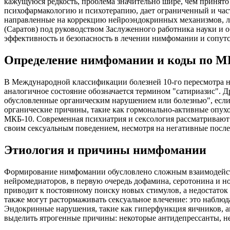
кажущуюся редкость, проблема значительно шире, чем принято
психофармакологию и психотерапию, дает ограниченный и част
направленные на коррекцию нейроэндокринных механизмов, ле
(Саратов) под руководством Заслуженного работника науки и 
эффективность и безопасность в лечении нимфомании и сопут
Определение нимфомании и коды по М
В Международной классификации болезней 10-го пересмотра н
аналогичное состояние обозначается термином "сатириазис". Д
обусловленные органическим нарушением или болезнью", если
органические причины, такие как гормонально-активные опух
МКБ-10. Современная психиатрия и сексология рассматривают
своим сексуальным поведением, несмотря на негативные после
Этиология и причины нимфомании
Формирование нимфомании обусловлено сложным взаимодейств
нейромедиаторов, в первую очередь дофамина, серотонина и 
приводит к постоянному поиску новых стимулов, а недостаток
также могут растормаживать сексуальное влечение: это наблюд
Эндокринные нарушения, такие как гиперфункция яичников, а
выделить ятрогенные причины: некоторые антидепрессанты, н