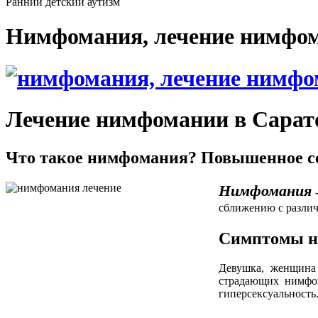
Ранний детский аутизм
Нимфомания, лечение нимфома
Лечение нимфомании в Сарат
Что такое нимфомания? Повышенное се
Нимфомания
-
сближению с разли
Симптомы 
Девушка, женщина 
страдающих нимфо
гиперсексуальность