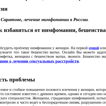
сии
 Саратове, лечение нимфомании в России
.
к избавиться от нимфомании, бешенства
и обсудить проблему нимфомании у женщин. На первой
очной
ил
узнаете что такое бешенство матки. Онлайн Вы можете зада
фетка, женщина с бешенством матки, звоните. Бешенство мат
щин о лечении сексуальных расстройств
.
сть проблемы
емое и стойкое повышение полового влечения у женщин, которо
о состояние известно с древних времен, однако и сегодня оно
инских специалистов. Женщины, страдающие нимфоманией, испы
му контролю и часто ведет к беспорядочным связям, разрушению 