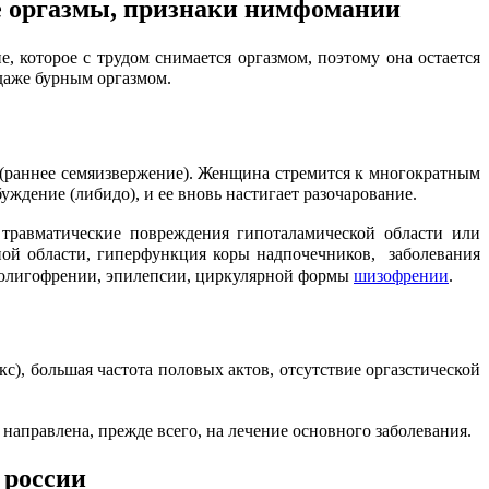
е оргазмы, признаки нимфомании
, которое с трудом снимается оргазмом, поэтому она остается
 даже бурным оргазмом.
 (раннее семяизвержение). Женщина стремится к многократным
ждение (либидо), и ее вновь настигает разочарование.
травматические повреждения гипоталамической области или
ной области, гиперфункция коры надпочечников, заболевания
олигофрении, эпилепсии, циркулярной формы
шизофрении
.
), большая частота половых актов, отсутствие оргазстической
аправлена, прежде всего, на лечение основного заболевания.