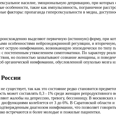
ексуальное насилие, эмоциональную депривацию, при которых 
е особенности, такие как импульсивность, пограничное расстр
ьные факторы: пропаганда гиперсексуальности в медиа, доступ
оисхождению выделяют первичную (истинную) форму, при котор
ыми особенностями нейроэндокринной регуляции, и вторичную,
ают острую нимфоманию, возникающую эпизодически по типу пар
и с постепенным утяжелением симптоматики. По характеру реа
йствия, но полностью захватывают сознание женщины, и поведен
 об органической нимфомании, обусловленной опухолью мозга и
 России
 существует, так как это состояние редко становится предмет
ть может составлять 0,3 - 1% среди женщин репродуктивного в
яют жалобы на депрессию, тревогу, бессонницу. В московских и
дисфункциями колеблется от 3 до 6%. В Саратовской области и 
подтвержденным диагнозом нимфомании, что позволяет говорить
нако встречаются и более молодые и пожилые пациентки.