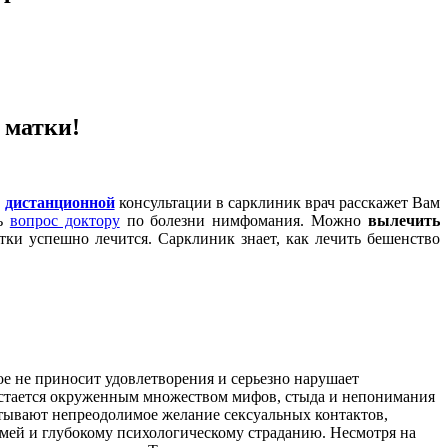
 матки!
и
дистанционной
консультации в сарклиник врач расскажет Вам
ть
вопрос доктору
по болезни нимфомания. Можно
вылечить
ки успешно лечится. Сарклиник знает, как лечить бешенство
е не приносит удовлетворения и серьезно нарушает
 остается окруженным множеством мифов, стыда и непонимания
тывают непреодолимое желание сексуальных контактов,
семей и глубокому психологическому страданию. Несмотря на