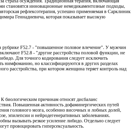
-за страха осуждения. Традиционная терапия, включающая
ными становятся инновационные немедикаментозные подходы,
авторская рефлексотерапия, успешно применяемая в Сарклиник
димира Геннадиевича, которая показывает высокую
 рубрике F52.7 - "повышенное половое влечение". У мужчин
включают F52.8 - "другие расстройства половой функции, не
ибидо. Для точного кодирования следует исключить
ать нимфоманию, но классифицируются в других разделах
го расстройства, при котором женщина теряет контроль над
 К биологическим причинам относят дисбаланс
ьствия. Повышенная активность дофаминергических путей
ения головного мозга, особенно височных и лобных долей,
озе, эпилепсии и нейродегенеративных заболеваниях.
бны вызывать резкое усиление либидо. Отдельно следует
огут провоцировать гиперсексуальность.