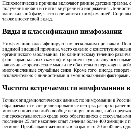
Психологические причины включают ранние детские травмы, с
получения любви и снятия внутреннего напряжения. Личностны
маниакальной фазе, часто сочетаются с нимфоманией. Социал
также вносят свой вклад.
Виды и классификация нимфомании
Нимфоманию классифицируют по нескольким признакам. По пр
видимой внешней причины, часто связано с конституциональн
органического заболевания. По клиническому течению различ
фоне гормональных скачков), и хроническую, длящуюся годам
навязчивые эротические мысли не обязательно переходят в де
многочисленные случайные связи. Кроме того, иногда говорят
исключительно с личностными и эмоциональными факторами.
Частота встречаемости нимфоманиии в
Точных эпидемиологических данных по нимфомании в России не
обращаемости в специализированные центры, распространеннос
многие пациентки либо вообще не ищут помощи, либо предъявл
гиперсексуальностью среди всех обратившихся с сексуальными 
последние 25 лет накоплен опыт лечения более 400 женщин с 
регионе. Преобладают женщины в возрасте от 20 до 45 лет, од