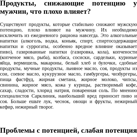
Продукты, снижающие потенцию у
мужчин, что плохо влияет?
Существуют продукты, которые стабильно снижают мужскую
потенцию, плохо влияют на мужчину. Их необходимо
исключить из ежедневного рациона навсегда. Это алкогольные
напитки (алкоголь, водка, коньяк, спирт, спиртосодержащие
напитки и суррогаты, особенно вредное влияние оказывает
пиво), газированные напитки (газировка, кола), копчености
(копченое мясо, рыба), колбаса, сосиски, сардельки, куриные
яйца, вермишель, макароны, белый хлеб и булочки, сдобные
продукты, мучные продукты, льняное масло, соя, продукты из
сои, соевое масло, кукурузное масло, гамбургеры, чизбургеры,
пища фастфуд, жирная сметана, жирное молоко, чипсы,
свинина, жирное мясо, кожа у курицы, растворимый кофе,
сахар, сладости, хлорид натрия, поваренная соль. По мнению
специалистов Сарклиник, наибольший вред приносит пиво и
соя. Больше ешьте лук, чеснок, овощи и фрукты, нежирный
кефир, нежирный творог.
Проблемы с потенцией, слабая потенция