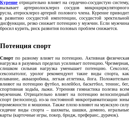
Курение
отрицательно влияет на сердечно-сосудистую систему,
вызывает артериолосклероз сосудов микроциркуляторного
русла, атеросклероз артерий полового члена. Курение приводит
к развитию сосудистой импотенции, сосудистой эректильной
дисфункции, резко снижает потенцию у мужчин. Если мужчина
бросил курить, риск развития половых проблем снижается.
Потенция спорт
Спорт
по разному влияет на потенцию. Активная физическая
нагрузка в разумных пределах усиливает потенцию. Чрезмерная,
слишком сильная нагрузка уменьшает потенцию. Сексолог,
сексопатолог, уролог рекомендуют такие виды спорта, как
плавание, аквааэробика, легкая атлетика, йога. Положительно
влияют на потенцию футбол, волейбол, баскетбол, теннис, бег,
спортивная ходьба, лыжи. Утренняя гимнастика полезна всем
мужчинам. Отрицательно влияет на потенцию велосипедный
спорт (велосипед), из-за постоянной микротравматизации зоны
промежности и мошонки. Также плохо влияют на мужскую силу
сидячие виды спорта – шахматы, шашки, домино, игральные
карты (карточные игры, покер, бридж, преферанс, дурачок).