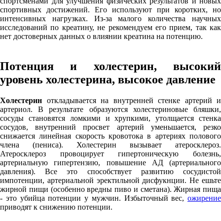
спортсменами для улучшения физических результатов и новых
спортивных достижений. Его используют при коротких, но
интенсивных нагрузках. Из-за малого количества научных
исследований по креатину, не рекомендуем его прием, так как
нет достоверных данных о влиянии креатина на потенцию.
Потенция и холестерин, высокий
уровень холестерина, высокое давление
Холестерин
откладывается на внутренней стенке артерий и
артериол. В результате образуются холестериновые бляшки,
сосуды становятся ломкими и хрупкими, утолщается стенка
сосудов, внутренний просвет артерий уменьшается, резко
снижается линейная скорость кровотока в артериях полового
члена (пениса). Холестерин вызывает атеросклероз.
Атеросклероз провоцирует гипертоническую болезнь,
артериальную гипертензию, повышение АД (артериального
давления). Все это способствует развитию сосудистой
импотенции, артериальной эректильной дисфукнции. Не ешьте
жирной пищи (особенно вредны пиво и сметана). Жирная пища
- это убийца потенции у мужчин. Избыточный вес,
ожирение
приводят к снижению потенции.