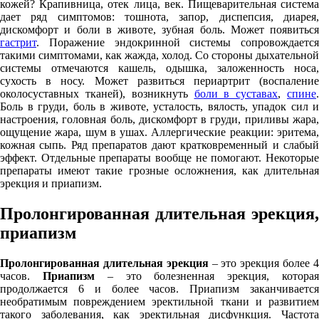
кожей? Крапивница, отек лица, век. Пищеварительная система
дает ряд симптомов: тошнота, запор, диспепсия, диарея,
дискомфорт и боли в животе, зубная боль. Может появиться
гастрит
. Поражение эндокринной системы сопровождается
такими симптомами, как жажда, холод. Со стороны дыхательной
системы отмечаются кашель, одышка, заложенность носа,
сухость в носу. Может развиться периартрит (воспаление
околосуставных тканей), возникнуть
боли в суставах
,
спине
Боль в груди, боль в животе, усталость, вялость, упадок сил и
настроения, головная боль, дискомфорт в груди, приливы жара,
ощущение жара, шум в ушах. Аллергические реакции: эритема,
кожная сыпь. Ряд препаратов дают кратковременный и слабый
эффект. Отдельные препараты вообще не помогают. Некоторые
препараты имеют такие грозные осложнения, как длительная
эрекция и приапизм.
Пролонгированная длительная эрекция,
приапизм
Пролонгированная длительная эрекция
– это эрекция более 
часов.
Приапизм
– это болезненная эрекция, котора
продолжается 6 и более часов. Приапизм заканчивается
необратимым повреждением эректильной ткани и развитием
такого заболевания, как эректильная дисфункция. Частота