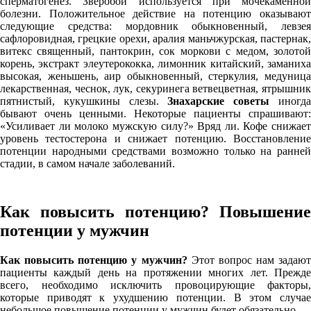
сперматогенез. Зверобой используется при мочекаменной
болезни. Положительное действие на потенцию оказывают
следующие средства: мордовник обыкновенный, левзея
сафлоровидная, грецкие орехи, аралия маньчжурская, пастернак,
витекс священный, пантокрин, сок моркови с медом, золотой
корень, экстракт элеутерококка, лимонник китайский, заманиха
высокая, женьшень, аир обыкновенный, стеркулия, медуница
лекарственная, чеснок, лук, секуринега ветвецветная, ятрышник
пятнистый, кукушкины слезы.
Знахарские советы
иногд
бывают очень ценными. Некоторые пациенты спрашивают:
«Усиливает ли молоко мужскую силу?» Вряд ли. Кофе снижает
уровень тестостерона и снижает потенцию. Восстановление
потенции народными средствами возможно только на ранней
стадии, в самом начале заболеваний.
Как повысить потенцию? Повышение
потенции у мужчин
Как повысить потенцию у мужчин?
Этот вопрос нам задают
пациенты каждый день на протяжении многих лет. Прежде
всего, необходимо исключить провоцирующие факторы,
которые приводят к ухудшению потенции. В этом случае
небольшое повышение потенции у мужчин будет обязательно.