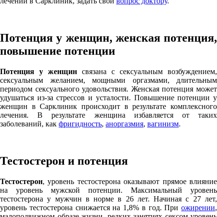
лечении в Сарклиник, задать свой
вопрос доктору
.
Потенция у женщин, женская потенция,
повышение потенции
Потенция у женщин
связана с сексуальным возбуждением,
сексуальным желанием, мощными оргазмами, длительным
периодом сексуального удовольствия. Женская потенция может
удушаться из-за стрессов и усталости. Повышение потенции у
женщин в Сарклиник происходит в результате комплексного
лечения. В результате женщина избавляется от таких
заболеваний, как
фригидность
,
аноргазмия
,
вагинизм
.
Тестостерон и потенция
Тестостерон
, уровень тестостерона оказывают прямое влияние
на уровень мужской потенции. Максимальный уровень
тестостерона у мужчин в норме в 26 лет. Начиная с 27 лет,
уровень тестостерона снижается на 1,8% в год. При
ожирении
,
малоподвижном образе жизни, редких занятиях сексом уровень