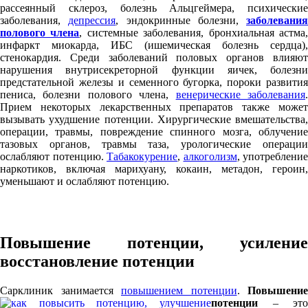
рассеянный склероз, болезнь Альцгеймера, психические
заболевания,
депрессия
, эндокринные болезни,
заболевания
полового члена
, системные заболевания, бронхиальная астма
инфаркт миокарда, ИБС (ишемическая болезнь сердца),
стенокардия. Среди заболеваний половых органов влияют
нарушения внутрисекреторной функции яичек, болезни
предстательной железы и семенного бугорка, пороки развития
пениса, болезни полового члена,
венерические заболевания
Прием некоторых лекарственных препаратов также может
вызывать ухудшение потенции. Хирургические вмешательства,
операции, травмы, повреждение спинного мозга, облучение
тазовых органов, травмы таза, урологические операции
ослабляют потенцию.
Табакокурение
,
алкоголизм
, употребление
наркотиков, включая марихуану, кокаин, метадон, героин,
уменьшают и ослабляют потенцию.
Повышение потенции, усиление
восстановление потенции
Сарклиник занимается
повышением потенции
.
Повышение
потенции
– это