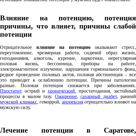
Влияние на потенцию, потенция
причины, что влияет, причины слабой
потенции
Отрицательное
влияние на потенцию
оказывают стресс
переутомление, чрезмерная работа, сидячий образ жизни,
гиподинамия, алкоголь, курение, наркотики, нерегулярная
половая жизнь, бессонница, приборы на работе,
электромагнитное излучение, нарушения гормонального фона,
редкое проведение половых актов, половая абстиненция – все
это приводит к ослаблению потенции. Причины патологии
разные. Половая потенция снижается при заболеваниях.
Простатит
острый и
хронический
, простатодиния, застойны
процессы в малом тазу.
Ожирение
,
сахарный диабет
, ранни
мужской климакс
, геморрой,
анорексия
отрицательно влияют на
мужскую силу.
Лечение потенции в Саратове,