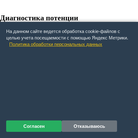
Диагностика потенции
Диагностика потенции
, ухудшения потенции включает в себ
На данном сайте ведется обработка cookie-файлов с
жалобы, данные истории заболевания, данные анамнеза половой
целью учета посещаемости с помощью Яндекс Метрики.
активности, результаты лабораторных исследований, результаты
Политика обработки персональных данных
инструментальных исследований, результаты физикального
обследования, психологического обследования, измерение
ночной тумесценции полового члена при помощи реджискана
(напряжение пениса). Также проводится диагностика с
помощью вазоактивных лекарственных препаратов: УЗИ
сосудов полового члена и проба с каверджектом. Важны
электромиография полового члена, допплеровская
ультрасонография, дуплекс ультрасонография
(дуплексультрасонография), допплер, кавернозометрия,
кавернозография, артериография пениса, гормональное
исследование (тестостерон, эстрадиол, пролактин,
гонадотропные гормоны), оценка ночных эрекций при помощи
Реджискана.
Согласен
Отказываюсь
Как продлить потенцию?