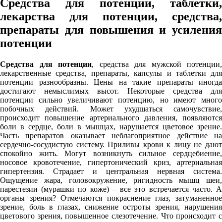
Средства для потенции, таблетки,
лекарства для потенции, средства,
препараты для повышения и усиления
потенции
Средства для потенции
, средства для мужской потенции,
лекарственные средства, препараты, капсулы и таблетки для
потенции разнообразны. Цены на такие препараты иногда
достигают немыслимых высот. Некоторые средства для
потенции сильно увеличивают потенцию, но имеют много
побочных действий. Может ухудшаться самочувствие,
происходит повышение артериального давления, появляются
боли в сердце, боли в мышцах, нарушается цветовое зрение.
Часть препаратов оказывает неблагоприятное действие на
сердечно-сосудистую систему. Приливы крови к лицу не дают
спокойно жить. Могут возникнуть сильное сердцебиение,
носовое кровотечение, гипертонический криз, артериальная
гипертензия. Страдает и центральная нервная система.
Ощущение жара, головокружение, ригидность мышц шеи,
парестезии (мурашки по коже) – все это встречается часто. А
органы зрения? Отмечаются покраснение глаз, затуманенное
зрение, боль в глазах, снижение остроты зрения, нарушения
цветового зрения, повышенное слезотечение. Что происходит с