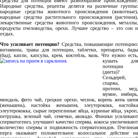
средства для потенции имеют разнообразное происхождение.
Народные средства, рецепты делятся на различные группы:
народные средства животного происхождения (животные),
народные средства растительного происхождения (растения),
лекарственные средства животного происхождения, металлы,
продукты пчеловодства, орехи. Лучшее средство – это сон и
отдых.
Что усиливает потенцию?
Средства, повышающие потенцию
витамины, травы для потенции, таблетки, препараты, бады
(бад), капли, капсулы, крем, коктейль, мазь. Что
нужно есть,
кушать для
потенции
(диета)?
Сельдерей,
спаржа,
протеин, мед,
мумие, имбирь,
миндаль, фито чай, грецкие орехи, чеснок, корень жень шеня
(женьшень), настойка женьшеня, элеутерококк, настойка
элеутерококка, сырые перепелиные яйца, куриные яйца, укроп,
петрушка, зеленый чай, семечки, авокадо. Финики усиливают
сперматогенез, улучшают качество спермы, кокосы увеличивают
количество спермы и подвижность сперматозоидов. Пчелиная
перга оказывает положительное колоссальное действие на