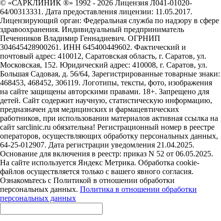
© «САРКЛИНИК ®» 1992 - 2026 Лицензия Л041-01020-
64/00313331. Дата предоставления лицензии: 11.05.2017.
Лицензирующий орган: Федеральная служба по надзору в сфере
здравоохранения. Индивидуальный предприниматель
Печенников Владимир Геннадиевич. ОГРНИП
304645428900261. ИНН 645400449602. Фактический и
почтовый адрес: 410012, Саратовская область, г. Саратов, ул.
Московская, 152. Юридический адрес: 410008, г. Саратов, ул.
Большая Садовая, д. 56/64, Зарегистрированные товарные знаки:
468453, 468452, 306119. Логотипы, тексты, фото, изображения
на сайте защищены авторскими правами. 18+. Запрещено для
детей. Сайт содержит научную, статистическую информацию,
предназначен для медицинских и фармацевтических
работников, при использовании материалов активная ссылка на
сайт sarclinic.ru обязательна! Регистрационный номер в реестре
операторов, осуществляющих обработку персональных данных,
64-25-012907. Дата регистрации уведомления 21.04.2025.
Основание для включения в реестр: приказ N 52 от 06.05.2025.
На сайте используется Яндекс Метрика. Обработка cookie-
файлов осуществляется только с вашего явного согласия.
Ознакомьтесь с Политикой в отношении обработки
персональных данных.
Политика в отношении обработки
персональных данных