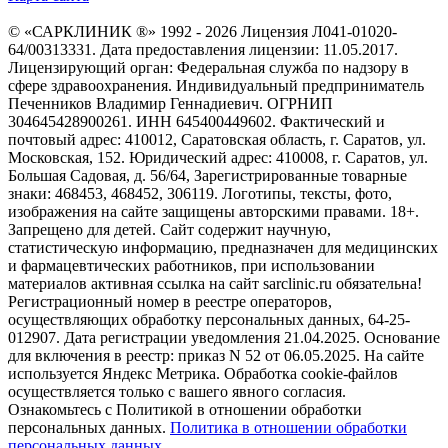
© «САРКЛИНИК ®» 1992 - 2026 Лицензия Л041-01020-
64/00313331. Дата предоставления лицензии: 11.05.2017.
Лицензирующий орган: Федеральная служба по надзору в
сфере здравоохранения. Индивидуальный предприниматель
Печенников Владимир Геннадиевич. ОГРНИП
304645428900261. ИНН 645400449602. Фактический и
почтовый адрес: 410012, Саратовская область, г. Саратов, ул.
Московская, 152. Юридический адрес: 410008, г. Саратов, ул.
Большая Садовая, д. 56/64, Зарегистрированные товарные
знаки: 468453, 468452, 306119. Логотипы, тексты, фото,
изображения на сайте защищены авторскими правами. 18+.
Запрещено для детей. Сайт содержит научную,
статистическую информацию, предназначен для медицинских
и фармацевтических работников, при использовании
материалов активная ссылка на сайт sarclinic.ru обязательна!
Регистрационный номер в реестре операторов,
осуществляющих обработку персональных данных, 64-25-
012907. Дата регистрации уведомления 21.04.2025. Основание
для включения в реестр: приказ N 52 от 06.05.2025. На сайте
используется Яндекс Метрика. Обработка cookie-файлов
осуществляется только с вашего явного согласия.
Ознакомьтесь с Политикой в отношении обработки
персональных данных.
Политика в отношении обработки
персональных данных