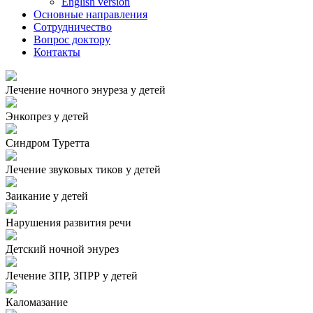
English version
Основные направления
Сотрудничество
Вопрос доктору
Контакты
Лечение ночного энуреза у детей
Энкопрез у детей
Синдром Туретта
Лечение звуковых тиков у детей
Заикание у детей
Нарушения развития речи
Детский ночной энурез
Лечение ЗПР, ЗПРР у детей
Каломазание