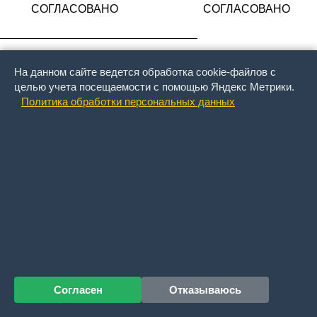
СОГЛАСОВАНО СОГЛАСОВАНО
_______________________________
______________________________
(руководитель территориального (руководитель
На данном сайте ведется обработка cookie-файлов с
территориального
целью учета посещаемости с помощью Яндекс Метрики.
Политика обработки персональных данных
органа безопасности) органа Росгвардии)
___________ _______________ ___________
________________
(подпись) (ф.и.о.) (подпись) (ф.и.о.)
"___" ___________ 20__ г. "___" ___________
20__ г.
ПАСПОРТ БЕЗОПАСНОСТИ
_________________________________________________
(наименование объекта (территории)
Согласен
Отказываюсь
_________________________________