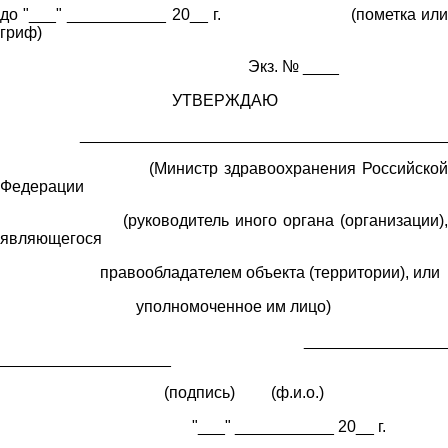
до "___" ___________ 20__ г. (пометка или
гриф)
Экз. № ____
УТВЕРЖДАЮ
__________________________________________
(Министр здравоохранения Российской
Федерации
(руководитель иного органа (организации),
являющегося
правообладателем объекта (территории), или
уполномоченное им лицо)
________________
___________________
(подпись) (ф.и.о.)
"___" ___________ 20__ г.