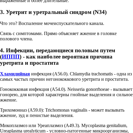
выраженные и более длительные.
3. Уретрит и уретральный синдром (N34)
Что это? Воспаление мочеиспускательного канала.
Связь с симптомами. Прямо объясняет жжение в головке
полового члена.
4. Инфекции, передающиеся половым путем
(
ИППП
) - как наиболее вероятная причина
уретрита и простатита
Хламидийная
инфекция (A56.0). Chlamydia trachomatis - одна из
самых частых причин негонококкового уретрита и простатита.
Гонококковая инфекция (A54.0). Neisseria gonorrhoeae - вызывает
гонорею, для которой характерны гнойные выделения и сильное
жжение.
Трихомониаз (A59.0): Trichomonas vaginalis - может вызывать
жжение, зуд и пенистые выделения.
Микоплазмоз или Уреаплазмоз (A49.3). Mycoplasma genitalium,
Ureaplasma urealyticum - условно-патогенные микроорганизмы,