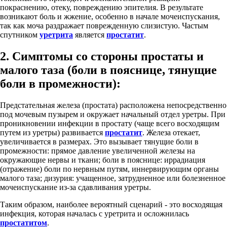
покраснению, отеку, повреждению эпителия. В результате
возникают боль и жжение, особенно в начале мочеиспускания,
так как моча раздражает поврежденную слизистую. Частым
спутником
уретрита
является
простатит
.
2. Симптомы со стороны простаты и
малого таза (боли в пояснице, тянущие
боли в промежности):
Предстательная железа (простата) расположена непосредственно
под мочевым пузырем и окружает начальный отдел уретры. При
проникновении инфекции в простату (чаще всего восходящим
путем из уретры) развивается
простатит
. Железа отекает,
увеличивается в размерах. Это вызывает тянущие боли в
промежности: прямое давление увеличенной железы на
окружающие нервы и ткани; боли в пояснице: иррадиация
(отражение) боли по нервным путям, иннервирующим органы
малого таза; дизурия: учащенное, затрудненное или болезненное
мочеиспускание из-за сдавливания уретры.
Таким образом, наиболее вероятный сценарий - это восходящая
инфекция, которая началась с уретрита и осложнилась
простатитом
.