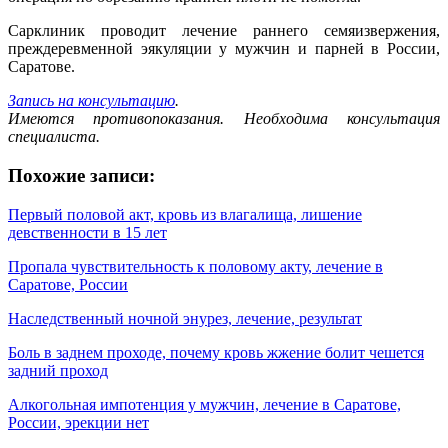
Сарклиник проводит лечение раннего семяизвержения,
преждеревменной эякуляции у мужчин и парней в России,
Саратове.
Запись на консультацию
.
Имеются противопоказания. Необходима консультация
специалиста.
Похожие записи:
Первый половой акт, кровь из влагалища, лишение
девственности в 15 лет
Пропала чувствительность к половому акту, лечение в
Саратове, России
Наследственный ночной энурез, лечение, результат
Боль в заднем проходе, почему кровь жжение болит чешется
задний проход
Алкогольная импотенция у мужчин, лечение в Саратове,
России, эрекции нет