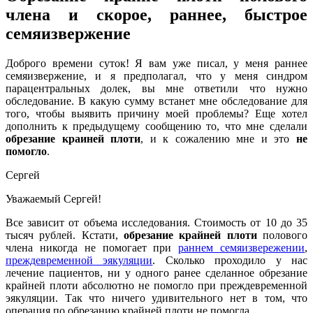
члена и скорое, раннее, быстрое
семяизвержение
Доброго времени суток! Я вам уже писал, у меня раннее
семяизвержение, и я предполагал, что у меня синдром
парацентральных долек, вы мне ответили что нужно
обследование. В какую сумму встанет мне обследование для
того, чтобы выявить причину моей проблемы? Еще хотел
дополнить к предыдущему сообщению то, что мне сделали
обрезание краиней плоти
, и к сожалению мне и это
не
помогло
.
Сергей
Уважаемый Сергей!
Все зависит от объема исследования. Стоимость от 10 до 35
тысяч рублей. Кстати,
обрезание крайней плоти
полового
члена никогда не помогает при
раннем семяизвережении
,
преждевременной эякуляции
. Сколько проходило у нас
лечение пациентов, ни у одного ранее сделанное обрезание
крайней плоти абсолютно не помогло при преждевременной
эякуляции. Так что ничего удивительного нет в том, что
операция по обрезанию крайней плоти не помогла.