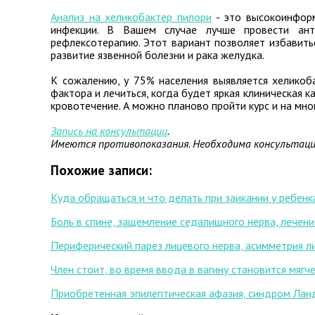
Анализ на хеликобактер пилори
- это высокоинформ
инфекции. В Вашем случае лучше провести ант
рефлексотерапию. Этот вариант позволяет избавить
развитие язвенной болезни и рака желудка.
К сожалению, у 75% населения выявляется хелико
фактора и лечиться, когда будет яркая клиническая к
кровотечение. А можно планово пройти курс и на мно
Запись на консультации
.
Имеются противопоказания. Необходима консультаци
Похожие записи:
Куда обращаться и что делать при заикании у ребенк
Боль в спине, защемление седалищного нерва, лечени
Периферический парез лицевого нерва, асимметрия ли
Член стоит, во время ввода в вагину становится мяг
Приобретенная эпилептическая афазия, синдром Лан