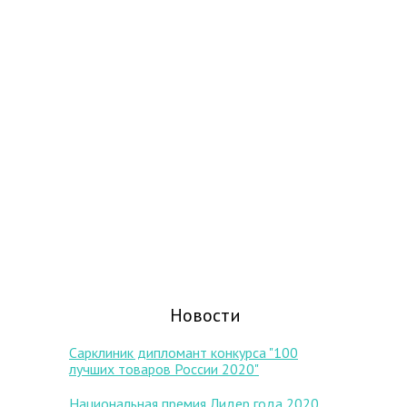
Новости
Сарклиник дипломант конкурса "100
лучших товаров России 2020"
Национальная премия Лидер года 2020