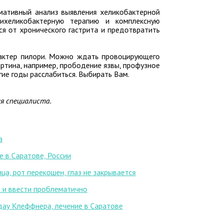
ативный анализ выявления хеликобактерной
ихеликобактерную терапию и комплексную
ся от хронического гастрита и предотвратить
бактер пилори. Можно ждать провоцирующего
артина, например, прободение язвы, профузное
гие годы расслабиться. Выбирать Вам.
я специалиста.
а
е в Саратове, России
ца, рот перекошен, глаз не закрывается
че и ввести проблематично
дау Клеффнера, лечение в Саратове