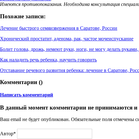
Имеются противопоказания. Необходима консультация специал
Похожие записи:
Лечение быстрого семяизвержения в Саратове, России
Хронический простатит, аденома, рак, частое мочеиспускание
Болит голова, дрожь, немеют руки, ноги, не могу делать руками,
Как наладить речь ребенка, научить говорить
Отставание речевого развития ребенка: лечение в Саратове, Рос
Комментарии (
)
Написать комментарий
В данный момент комментарии не принимаются и
Ваш email не будет опубликован. Обязательные поля отмечены 
Автор*