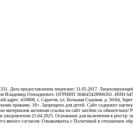
1. Дата предоставления лицензии: 11.05.2017. Лицензирующий 
в Владимир Геннадиевич. ОГРНИП 304645428900261. ИНН 64540
ий адрес: 410008, г. Саратов, ул. Большая Садовая, д. 56/64, За
скими правами. 18+. Запрещено для детей. Сайт содержит научн
 материалов активная ссылка на сайт sarclinic.ru обязательна
 уведомления 21.04.2025. Основание для включения в реестр: пр
шего явного согласия. Ознакомьтесь с Политикой в отношении о