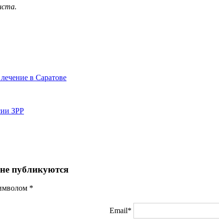
иста.
 лечение в Саратове
сии ЗРР
 не публикуются
символом
*
Email*