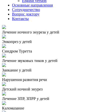
English version
Основные направления
Сотрудничество
Вопрос доктору
Контакты
Лечение ночного энуреза у детей
Энкопрез у детей
Синдром Туретта
Лечение звуковых тиков у детей
Заикание у детей
Нарушения развития речи
Детский ночной энурез
Лечение ЗПР, ЗПРР у детей
Каломазание