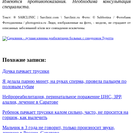
Имеются противопоказания. Необходима консультация
специалиста.
Текст: ® SARCLINIC | Sarclinic.com \ Sаrсlinic.ru Фото: © Subbotina / Фотобанк
Фотодженика / photogenica.ru Люди, изображенные на фото, - модели, не страдают от
описанных заболеваний и/или все совпадения исключены.
Похожие записи:
Дочка пачкает трусики
Я делала парню минет, на руках сперма, провела пальцем по
половым губам
Нейрореабилитация, перинатальное поражение ЦНС, ЗРР,
алалия, лечение в Саратове
Ребенок пачкает трусики калом сильно, часто, не просится на
горшок, как вылечить
Мальчик в 3 года не говорит, только произносит звуки,
лечение в России, Саратове