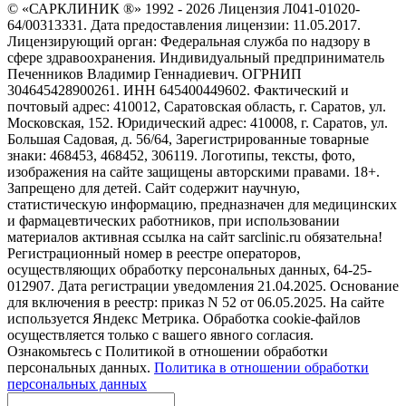
© «САРКЛИНИК ®» 1992 - 2026 Лицензия Л041-01020-
64/00313331. Дата предоставления лицензии: 11.05.2017.
Лицензирующий орган: Федеральная служба по надзору в
сфере здравоохранения. Индивидуальный предприниматель
Печенников Владимир Геннадиевич. ОГРНИП
304645428900261. ИНН 645400449602. Фактический и
почтовый адрес: 410012, Саратовская область, г. Саратов, ул.
Московская, 152. Юридический адрес: 410008, г. Саратов, ул.
Большая Садовая, д. 56/64, Зарегистрированные товарные
знаки: 468453, 468452, 306119. Логотипы, тексты, фото,
изображения на сайте защищены авторскими правами. 18+.
Запрещено для детей. Сайт содержит научную,
статистическую информацию, предназначен для медицинских
и фармацевтических работников, при использовании
материалов активная ссылка на сайт sarclinic.ru обязательна!
Регистрационный номер в реестре операторов,
осуществляющих обработку персональных данных, 64-25-
012907. Дата регистрации уведомления 21.04.2025. Основание
для включения в реестр: приказ N 52 от 06.05.2025. На сайте
используется Яндекс Метрика. Обработка cookie-файлов
осуществляется только с вашего явного согласия.
Ознакомьтесь с Политикой в отношении обработки
персональных данных.
Политика в отношении обработки
персональных данных