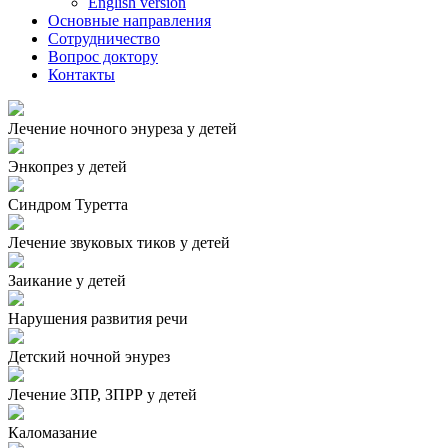
English version
Основные направления
Сотрудничество
Вопрос доктору
Контакты
Лечение ночного энуреза у детей
Энкопрез у детей
Синдром Туретта
Лечение звуковых тиков у детей
Заикание у детей
Нарушения развития речи
Детский ночной энурез
Лечение ЗПР, ЗПРР у детей
Каломазание