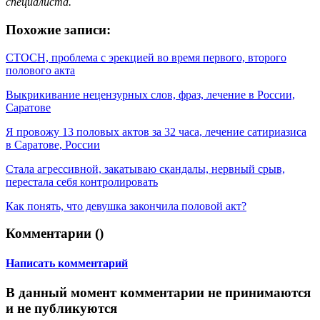
специалиста.
Похожие записи:
СТОСН, проблема с эрекцией во время первого, второго
полового акта
Выкрикивание нецензурных слов, фраз, лечение в России,
Саратове
Я провожу 13 половых актов за 32 часа, лечение сатириазиса
в Саратове, России
Стала агрессивной, закатываю скандалы, нервный срыв,
перестала себя контролировать
Как понять, что девушка закончила половой акт?
Комментарии (
)
Написать комментарий
В данный момент комментарии не принимаются
и не публикуются