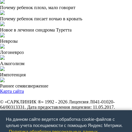
Почему ребенок плохо, мало говорит
Почему ребенок писает ночью в кровать
Новое в лечении синдрома Туретта
Неврозы
Логоневроз
Алкоголизм
Импотенция
Раннее семяизвержение
Карта сайта
© «САРКЛИНИК ®» 1992 - 2026 Лицензия Л041-01020-
64/00313331. Дата предоставления лицензии: 11.05.2017.
Лицензирующий орган: Федеральная служба по надзору в сфере
здравоохранения. Индивидуальный предприниматель
На данном сайте ведется обработка cookie-файлов с
Печенников Владимир Геннадиевич. ОГРНИП
целью учета посещаемости с помощью Яндекс Метрики.
304645428900261. ИНН 645400449602. Фактический и
Политика обработки персональных данных