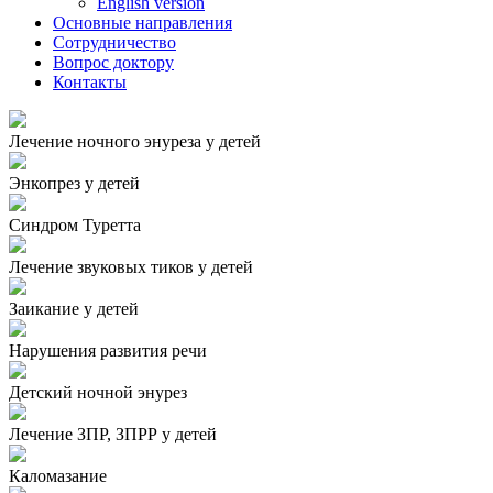
English version
Основные направления
Сотрудничество
Вопрос доктору
Контакты
Лечение ночного энуреза у детей
Энкопрез у детей
Синдром Туретта
Лечение звуковых тиков у детей
Заикание у детей
Нарушения развития речи
Детский ночной энурез
Лечение ЗПР, ЗПРР у детей
Каломазание