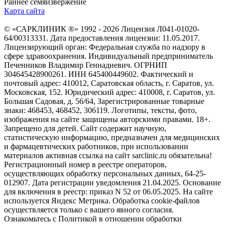
Раннее семяизвержение
Карта сайта
© «САРКЛИНИК ®» 1992 - 2026 Лицензия Л041-01020-
64/00313331. Дата предоставления лицензии: 11.05.2017.
Лицензирующий орган: Федеральная служба по надзору в
сфере здравоохранения. Индивидуальный предприниматель
Печенников Владимир Геннадиевич. ОГРНИП
304645428900261. ИНН 645400449602. Фактический и
почтовый адрес: 410012, Саратовская область, г. Саратов, ул.
Московская, 152. Юридический адрес: 410008, г. Саратов, ул.
Большая Садовая, д. 56/64, Зарегистрированные товарные
знаки: 468453, 468452, 306119. Логотипы, тексты, фото,
изображения на сайте защищены авторскими правами. 18+.
Запрещено для детей. Сайт содержит научную,
статистическую информацию, предназначен для медицинских
и фармацевтических работников, при использовании
материалов активная ссылка на сайт sarclinic.ru обязательна!
Регистрационный номер в реестре операторов,
осуществляющих обработку персональных данных, 64-25-
012907. Дата регистрации уведомления 21.04.2025. Основание
для включения в реестр: приказ N 52 от 06.05.2025. На сайте
используется Яндекс Метрика. Обработка cookie-файлов
осуществляется только с вашего явного согласия.
Ознакомьтесь с Политикой в отношении обработки