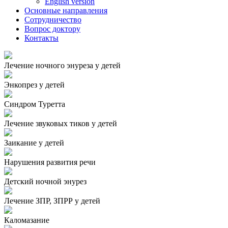
English version
Основные направления
Сотрудничество
Вопрос доктору
Контакты
Лечение ночного энуреза у детей
Энкопрез у детей
Синдром Туретта
Лечение звуковых тиков у детей
Заикание у детей
Нарушения развития речи
Детский ночной энурез
Лечение ЗПР, ЗПРР у детей
Каломазание