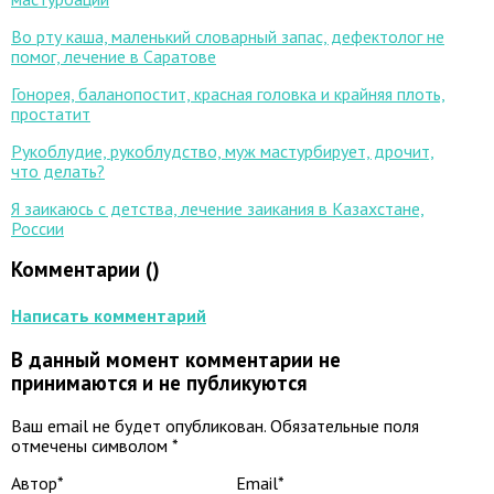
Во рту каша, маленький словарный запас, дефектолог не
помог, лечение в Саратове
Гонорея, баланопостит, красная головка и крайняя плоть,
простатит
Рукоблудие, рукоблудство, муж мастурбирует, дрочит,
что делать?
Я заикаюсь с детства, лечение заикания в Казахстане,
России
Комментарии (
)
Написать комментарий
В данный момент комментарии не
принимаются и не публикуются
Ваш email не будет опубликован. Обязательные поля
отмечены символом
*
Автор*
Email*