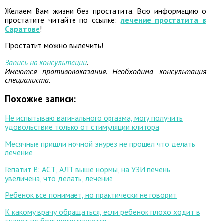
Желаем Вам жизни без простатита. Всю информацию о
простатите читайте по ссылке:
лечение простатита в
Саратове
!
Простатит можно вылечить!
Запись на консультации
.
Имеются противопоказания. Необходима консультация
специалиста.
Похожие записи:
Не испытываю вагинального оргазма, могу получить
удовольствие только от стимуляции клитора
Месячные пришли ночной энурез не прошел что делать
лечение
Гепатит В: АСТ, АЛТ выше нормы, на УЗИ печень
увеличена, что делать, лечение
Ребенок все понимает, но практически не говорит
К какому врачу обращаться, если ребенок плохо ходит в
туалет по большому мажется