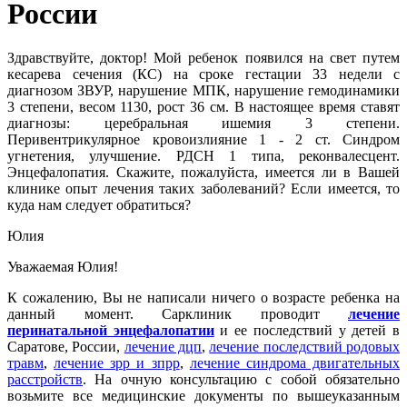
России
Здравствуйте, доктор! Мой ребенок появился на свет путем
кесарева сечения (КС) на сроке гестации 33 недели с
диагнозом ЗВУР, нарушение МПК, нарушение гемодинамики
3 степени, весом 1130, рост 36 см. В настоящее время ставят
диагнозы: церебральная ишемия 3 степени.
Перивентрикулярное кровоизлияние 1 - 2 ст. Синдром
угнетения, улучшение. РДСН 1 типа, реконвалесцент.
Энцефалопатия. Скажите, пожалуйста, имеется ли в Вашей
клинике опыт лечения таких заболеваний? Если имеется, то
куда нам следует обратиться?
Юлия
Уважаемая Юлия!
К сожалению, Вы не написали ничего о возрасте ребенка на
данный момент. Сарклиник проводит
лечение
перинатальной энцефалопатии
и ее последствий у детей в
Саратове, России,
лечение дцп
,
лечение последствий родовых
травм
,
лечение зрр и зпрр
,
лечение синдрома двигательных
расстройств
. На очную консультацию с собой обязательно
возьмите все медицинские документы по вышеуказанным