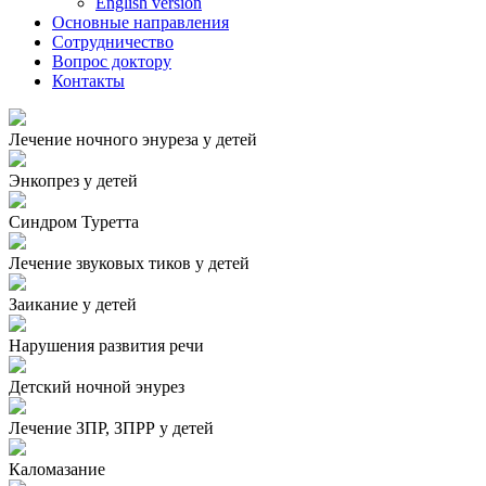
English version
Основные направления
Сотрудничество
Вопрос доктору
Контакты
Лечение ночного энуреза у детей
Энкопрез у детей
Синдром Туретта
Лечение звуковых тиков у детей
Заикание у детей
Нарушения развития речи
Детский ночной энурез
Лечение ЗПР, ЗПРР у детей
Каломазание