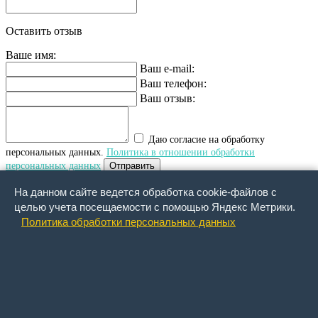
Оставить отзыв
Ваше имя:
Ваш e-mail:
Ваш телефон:
Ваш отзыв:
Даю согласие на обработку
персональных данных.
Политика в отношении обработки
персональных данных
Отправить
На данном сайте ведется обработка cookie-файлов с
Обратный звонок
целью учета посещаемости с помощью Яндекс Метрики.
Политика обработки персональных данных
Ваше имя:
Ваша фамилия:
Ваше отчество :
Ваше email :
Ваш сотовый телефон:
Что Вы хотите узнать: