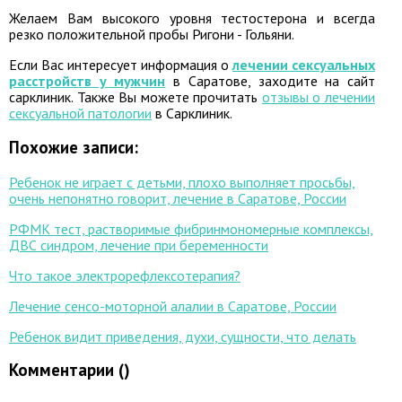
Желаем Вам высокого уровня тестостерона и всегда
резко положительной пробы Ригони - Гольяни.
Если Вас интересует информация о
лечении сексуальных
расстройств у мужчин
в Саратове, заходите на сайт
сарклиник. Также Вы можете прочитать
отзывы о лечении
сексуальной патологии
в Сарклиник.
Похожие записи:
Ребенок не играет с детьми, плохо выполняет просьбы,
очень непонятно говорит, лечение в Саратове, России
РФМК тест, растворимые фибринмономерные комплексы,
ДВС синдром, лечение при беременности
Что такое электрорефлексотерапия?
Лечение сенсо-моторной алалии в Саратове, России
Ребенок видит приведения, духи, сущности, что делать
Комментарии (
)