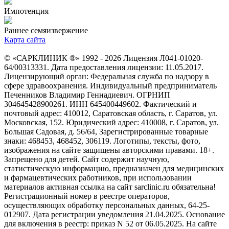
Импотенция
Раннее семяизвержение
Карта сайта
© «САРКЛИНИК ®» 1992 - 2026 Лицензия Л041-01020-
64/00313331. Дата предоставления лицензии: 11.05.2017.
Лицензирующий орган: Федеральная служба по надзору в
сфере здравоохранения. Индивидуальный предприниматель
Печенников Владимир Геннадиевич. ОГРНИП
304645428900261. ИНН 645400449602. Фактический и
почтовый адрес: 410012, Саратовская область, г. Саратов, ул.
Московская, 152. Юридический адрес: 410008, г. Саратов, ул.
Большая Садовая, д. 56/64, Зарегистрированные товарные
знаки: 468453, 468452, 306119. Логотипы, тексты, фото,
изображения на сайте защищены авторскими правами. 18+.
Запрещено для детей. Сайт содержит научную,
статистическую информацию, предназначен для медицинских
и фармацевтических работников, при использовании
материалов активная ссылка на сайт sarclinic.ru обязательна!
Регистрационный номер в реестре операторов,
осуществляющих обработку персональных данных, 64-25-
012907. Дата регистрации уведомления 21.04.2025. Основание
для включения в реестр: приказ N 52 от 06.05.2025. На сайте