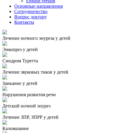
English version
Основные направления
Сотрудничество
Вопрос доктору
Контакты
Лечение ночного энуреза у детей
Энкопрез у детей
Синдром Туретта
Лечение звуковых тиков у детей
Заикание у детей
Нарушения развития речи
Детский ночной энурез
Лечение ЗПР, ЗПРР у детей
Каломазание