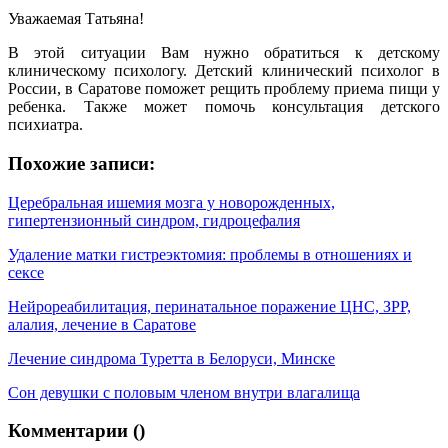
Уважаемая Татьяна!
В этой ситуации Вам нужно обратиться к детскому
клиническому психологу. Детский клинический психолог в
России, в Саратове поможет рещить проблему приема пищи у
ребенка. Также может помочь консультация детского
психиатра.
Похожие записи:
Церебральная ишемия мозга у новорожденных,
гипертензионный синдром, гидроцефалия
Удаление матки гистреэктомия: проблемы в отношениях и
сексе
Нейрореабилитация, перинатальное поражение ЦНС, ЗРР,
алалия, лечение в Саратове
Лечение синдрома Туретта в Белоруси, Минске
Сон девушки с половым членом внутри влагалища
Комментарии (
)