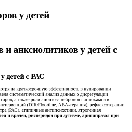
ров у детей
и анксиолитиков у детей с
у детей с РАС
мотря на краткосрочную эффективность в купировании
ела систематический анализ данных о дисрегуляции
оров, а также роли апоптоза нейронов гиппокампа в
нтервенций (DIR/Floortime, ABA-терапия), рефлексотерапии
тра (РАС), атипичные антипсихотики, ятрогенная
лей и врачей
,
рисперидон при аутизме
,
арипипразол при