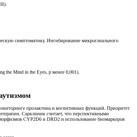
H).
.
ическую симптоматику. Ингибирование микроглиального
he Mind in the Eyes, p менее 0,001).
 аутизмом
мониторинге пролактина и когнитивных функций. Приоритет
отерапии. Сарклиник считает, что перспективными
олиморфизмов CYP2D6 и DRD2 и использование биомаркеров