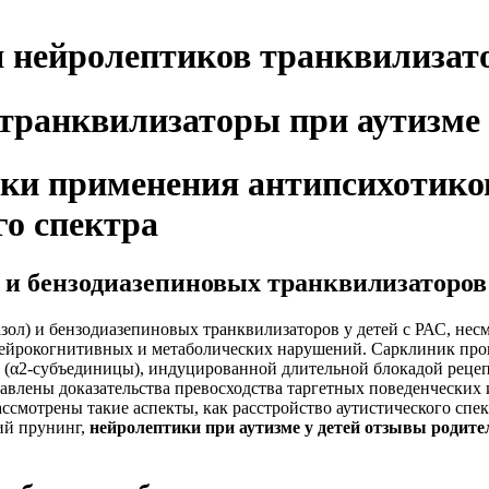
 нейролептиков транквилизато
и применения антипсихотиков 
го спектра
и бензодиазепиновых транквилизаторов 
ол) и бензодиазепиновых транквилизаторов у детей с РАС, нес
ейрокогнитивных и метаболических нарушений. Сарклиник пров
(α2-субъединицы), индуцированной длительной блокадой рецепт
лены доказательства превосходства таргетных поведенческих и
смотрены такие аспекты, как расстройство аутистического спек
ий прунинг,
нейролептики при аутизме у детей отзывы родите