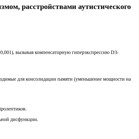
измом, расстройствами аутистического
е 0,001), вызывая компенсаторную гиперэкспрессию D3-
обходимые для консолидации памяти (уменьшение мощности на
ейролептиков.
льной дисфункции.