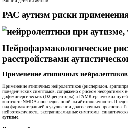
Ранний детский аутизм
РАС аутизм риски применения
Нейрофармакологические риск
расстройствами аутистическо
Применение атипичных нейролептиков 
Применение атипичных нейролептиков (рисперидон, арипипраз
поведенческих симптомов, сопряжено с риском необратимых н
дофаминергических (D2-рецепторы) и ГАМК-ергических путей 
контексте NMDA-опосредованной эксайтотоксичности. Представ
над фармакотерапией в улучшении долгосрочных прогнозов. Рас
нейротоксичность, экстрапирамидные симптомы, синаптическ
аутизме
.