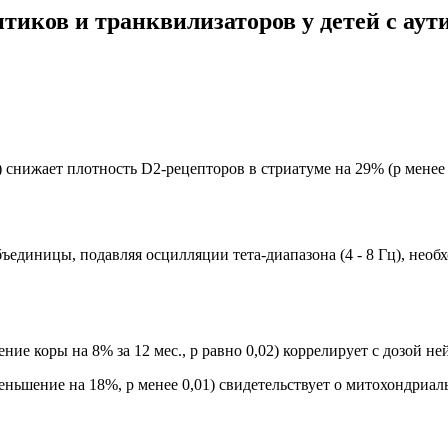
тиков и транквилизаторов у детей с аут
) снижает плотность D2-рецепторов в стриатуме на 29% (p мене
ъединицы, подавляя осцилляции тета-диапазона (4 - 8 Гц), не
ие коры на 8% за 12 мес., p равно 0,02) коррелирует с дозой н
ньшение на 18%, p менее 0,01) свидетельствует о митохондриа