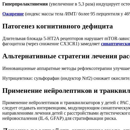
Гиперпролактинемия
(увеличение в 5,3 раза) индуцирует ос
Ожирение
(индекс массы тела /ИМТ/ более 95 перцентиля у 4
Патогенез когнитивного дефицита
Длительная блокада 5-HT2A рецепторов нарушает mTOR-завис
фагоцитоза (через снижение CX3CR1) замедляет
синаптически
Альтернативные стратегии лечения рас
Инноваицонные аппаратные методы рефлексотерапии улучшает "М
Нутрицевтики: сульфорафан (индуктор Nrf2) снижает окислите
Применение нейролептиков и транквили
Применение нейролептиков и транквилизаторов у детей с РАС
следует отдавать интервенциям, модулирующим синаптическую
направлениями лечения детей с расстройствами аутистическо
нейровоспаления (IL-6, GFAP) для стратификации риска.