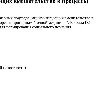
ующих вмешательство в процессы
ечебных подходов, минимизирующих вмешательство в
воречит принципам "точной медицины". Блокада D2-
 для формирования социального познания.
й целостности).
.