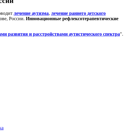
ссии
роводит
лечение аутизма
,
лечение раннего детского
ове, России.
Инновационные рефлексотерапевтические
ми развития и расстройствами аутистического спектра
".
ка