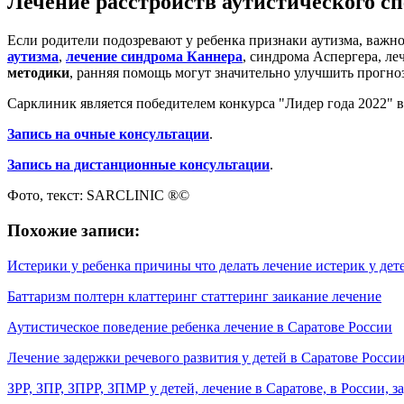
Лечение расстройств аутистического спе
Если родители подозревают у ребенка признаки аутизма, важно
аутизма
,
лечение синдрома Каннера
, синдрома Аспергера, ле
методики
, ранняя помощь могут значительно улучшить прогноз
Сарклиник является победителем конкурса "Лидер года 2022" 
Запись на очные консультации
.
Запись на дистанционные консультации
.
Фото, текст: SARCLINIC ®©
Похожие записи:
Истерики у ребенка причины что делать лечение истерик у дет
Баттаризм полтерн клаттеринг статтеринг заикание лечение
Аутистическое поведение ребенка лечение в Саратове России
Лечение задержки речевого развития у детей в Саратове Росси
ЗРР, ЗПР, ЗПРР, ЗПМР у детей, лечение в Саратове, в России, з