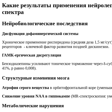
Какие результаты применения нейролеп
спектра
Нейробиологические последствия
Дисфункция дофаминергической системы
Хроническое применение рисперидона (средняя доза 1,5 мг/сут
рецепторов - ключевой фактор развития поздней дискинезии.
ГАМК-ергическая дисрегуляция
Бензодиазепины усиливают тоническое торможение через δ-суб
41%, p равно 0,008).
Структурные изменения мозга
Атрофия серого вещества
в орбитофронтальной коре (уменьшен
Снижение уровня NAA в гиппокампе
(MR-спектроскопия: уме
Метаболические нарушения