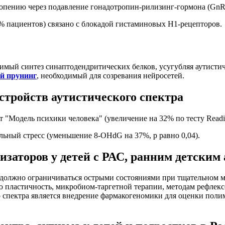
теопению через подавление гонадотропин-рилизинг-гормона (GnR
6% пациентов) связано с блокадой гистаминовых H1-рецепторов
имый синтез синаптодендритических белков, усугубляя аутист
й прунинг
, необходимый для созревания нейросетей.
стройств аутистического спектра
одель психики человека" (увеличение на 32% по тесту Reading t
льный стресс (уменьшение 8-OHdG на 37%, p равно 0,04).
заторов у детей с РАС, ранним детским
 должно ограничиваться острыми состояниями при тщательном 
 пластичность, микробиом-таргетной терапии, методам рефлекс
го спектра является внедрение фармакогеномики для оценки п