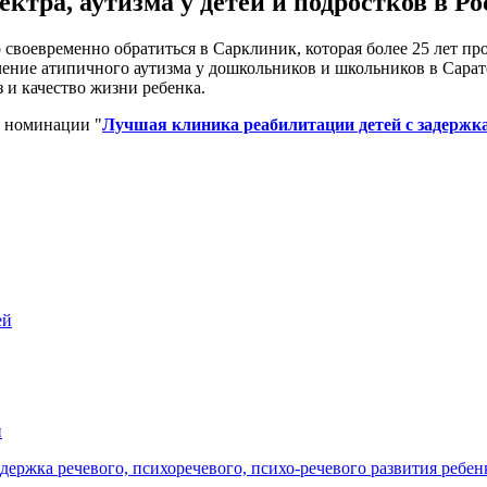
ктра, аутизма у детей и подростков в Ро
 своевременно обратиться в Сарклиник, которая более 25 лет п
чение атипичного аутизма у дошкольников и школьников в Сарат
 и качество жизни ребенка.
в номинации "
Лучшая клиника реабилитации детей с задержка
ей
и
адержка речевого, психоречевого, психо-речевого развития ребен