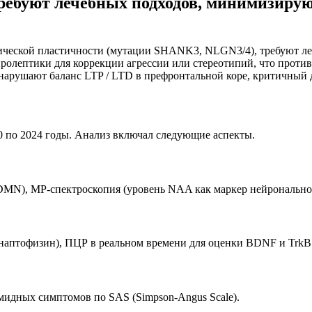
требуют лечебных подходов, минимизир
ической пластичности (мутации SHANK3, NLGN3/4), требуют л
ролептики для коррекции агрессии или стереотипий, что проти
нарушают баланс LTP / LTD в префронтальной коре, критичный
0 по 2024 годы. Анализ включал следующие аспекты.
DMN), МР-спектроскопия (уровень NAA как маркер нейронально
наптофизин), ПЦР в реальном времени для оценки BDNF и TrkB
амидных симптомов по SAS (Simpson-Angus Scale).