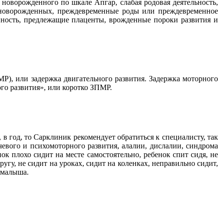
новорожденного по шкале Апгар, слабая родовая деятельность,
 новорожденных, преждевременные роды или преждевременное
нность, предлежащие плаценты, врожденные пороки развития и
ЗМР), или задержка двигательного развития. Задержка моторного
ого развития», или коротко ЗПМР.
, в год, то Сарклиник рекомендует обратиться к специалисту, так
ечевого и психомоторного развития, алалии, дислалии, синдрома
ок плохо сидит на месте самостоятельно, ребенок спит сидя, не
 кругу, не сидит на уроках, сидит на коленках, неправильно сидит,
м малыша.