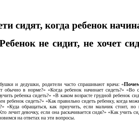
ети сидят, когда ребенок начин
ебенок не сидит, не хочет сид
Поче
ушки и дедушки, родители часто спрашивают врача: «
ят обычно в норме?» «Когда ребенок начинает сидеть?» «Во с
чить ребенка сидеть?» «В каком возрасте грудной ребенок сидит, 
ен ребенок сидеть?» «Как правильно сидеть ребенку, когда можн
?» «Куда обращаться, как приучить, если мальчик стоит, но
Кто лечит девочку, если она раскачивается сидя?» «Как учить с
овимся на ответах на эти вопросы.