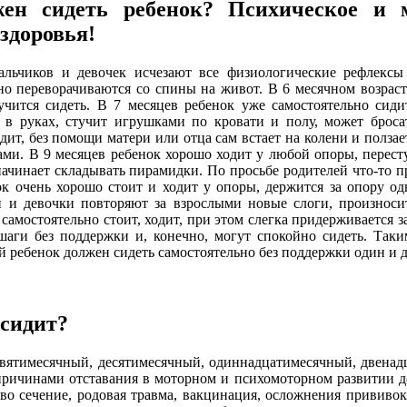
жен сидеть ребенок? Психическое и 
 здоровья!
льчиков и девочек исчезают все физиологические рефлексы 
но переворачиваются со спины на живот. В 6 месячном возраст
учится сидеть. В 7 месяцев ребенок уже самостоятельно сиди
 в руках, стучит игрушками по кровати и полу, может брос
дит, без помощи матери или отца сам встает на колени и ползает
ами. В 9 месяцев ребенок хорошо ходит у любой опоры, перест
начинает складывать пирамидки. По просьбе родителей что-то 
ок очень хорошо стоит и ходит у опоры, держится за опору од
 и девочки повторяют за взрослыми новые слоги, произносит 
самостоятельно стоит, ходит, при этом слегка придерживается за
шаги без поддержки и, конечно, могут спокойно сидеть. Таки
й ребенок должен сидеть самостоятельно без поддержки один и д
 сидит?
вятимесячный, десятимесячный, одиннадцатимесячный, двенадц
ричинами отставания в моторном и психомоторном развитии де
рево сечение, родовая травма, вакцинация, осложнения привив