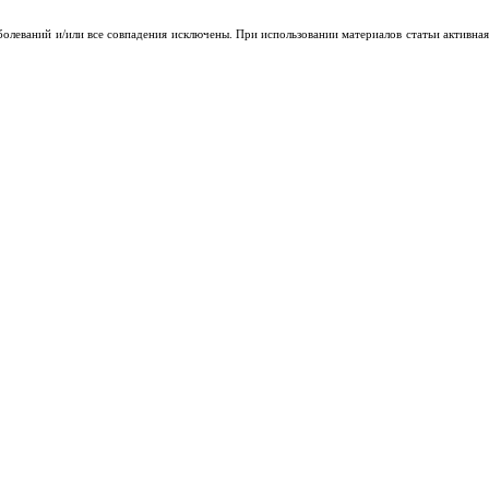
заболеваний и/или все совпадения исключены. При использовании материалов статьи активная