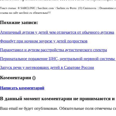
Текст статьи: ® SARCLINIC | Sarclinic.com \ Sаrlinic.ru Фото: (©) Cmirnovru | Dreamstim
ссылка на сайт sarclinic.ru обязательна!!!
Похожие записи:
Атипичный аутизм у детей чем отличается от обычного аутизма
Фенибут при ночном энурезе у детей подростков
Парацетамол и аутизм расстройства аутистического спектра
Перинатальное поражение ЦНС, центральной нервной системы 
Запуск речи у негеворящих детей в Саратове России
Комментарии (
)
Написать комментарий
В данный момент комментарии не принимаются и
Ваш email не будет опубликован. Обязательные поля отмечены 