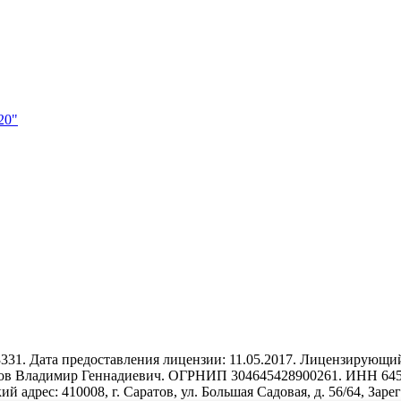
20"
1. Дата предоставления лицензии: 11.05.2017. Лицензирующий 
в Владимир Геннадиевич. ОГРНИП 304645428900261. ИНН 64540
ий адрес: 410008, г. Саратов, ул. Большая Садовая, д. 56/64, За