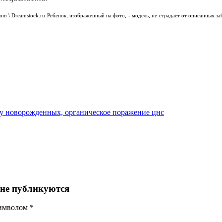
e.com \ Dreamstock.ru Ребенок, изображенный на фото, - модель, не страдает от описанных 
у новорожденных, органическое поражение цнс
 не публикуются
символом
*