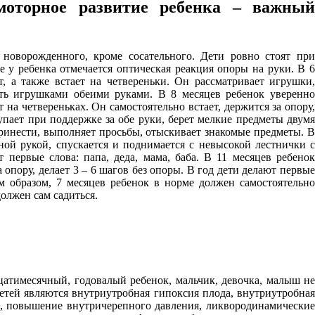
моторное развитие ребенка – важный
новорожденного, кроме сосательного. Дети ровно стоят при
е у ребенка отмечается оптическая реакция опоры на руки. В 6
т, а также встает на четвереньки. Он рассматривает игрушки,
ать игрушками обеими руками. В 8 месяцев ребенок уверенно
 на четвереньках. Он самостоятельно встает, держится за опору,
упает при поддержке за обе руки, берет мелкие предметы двумя
принести, выполняет просьбы, отыскивает знакомые предметы. В
ной рукой, спускается и поднимается с невысокой лестнички с
первые слова: папа, деда, мама, баба. В 11 месяцев ребенок
 опору, делает 3 – 6 шагов без опоры. В год дети делают первые
м образом, 7 месяцев ребенок в норме должен самостоятельно
олжен сам садиться.
атимесячный, годовалый ребенок, мальчик, девочка, малыш не
тей являются внутриутробная гипоксия плода, внутриутробная
ок, повышение внутричерепного давления, ликвородинамические