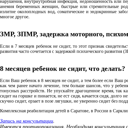
нарушения, внутриутробная инфекция, недоношенность или пер
анемия беременных женщин, быстрые или стремительные роды
излитие околоплодных вод, соматические и эндокринные забо
многое другое.
ЗМР, ЗПМР, задержка моторного, психом
Если в 7 месяцев ребенок не сидит, то этот признак свидетель
развития часто сочетается с задержкой психического развития (
8 месяцев ребенок не сидит, что делать?
Если Ваш ребенок в 8 месяцев не сидит, а тем более если Ваш реб
как чем ранее начато лечение, тем больше шансов, что у ребен
тонусных расстройств. Не упускайте драгоценное время, так как
сидит на горшке и пинается, не ест сидя, качается сидя, долго не
скучно сидит, ерзает в позе лягушки, не уверенно сидит без по
Комплексная реабилитация детей в Саратове, в России в Саркл
Запись на консультации
.
Имеются противопоказания. Необходима консультация 