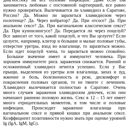
занимаетесь любовью с постоянной партнершей, все равно
нужно проверяться. Вылечивается ли хламидиоз в Саратове,
России? Да. Можно ли заразиться хламидиозом через
полотенце? Да. Через вибратор? Да. При отсосе? Да. При
анальном сексе? Да. При вагинальном классическом сексе?
Да. При куннилингусе? Да. Передается ли через поцелуй?
Все зависит от того, какой поцелуй, и что Вы целуете? Если
целуете, например, клитор и большие и малые половые губы,
отверстие уретры, вход во влагалище, то заразиться можно.
Если идет поцелуй члена, то заразиться можно спокойно.
Большое значение имеет и иммунитет человека. При
хорошем иммунитете риск заражения снижается. Ранний и
осложненный хламидиоз лечится успешно. Если у Вас
прыщи, выделения из уретры или влагалища, запах и зуд,
жжение и боль, болезненность и рези, дискомфорт и
покраснения половых органов, то не тяните с лечением.
Хламидиоз вылечивается полностью в Саратове. Очень
много случаев заражения хламидиозом девочек, если они
начинают раннюю половую жизнь. Секс в 12 – 15 лет имеет
много отрицательных моментов, в том числе и половые
инфекции. Происходит заражение влагалища при
вагинальном сексе и прямой кишки при анальном сексе.
Коэффициент позитивности нужно знать при оценке уровней
Ig (IgA, IgM, IgG).