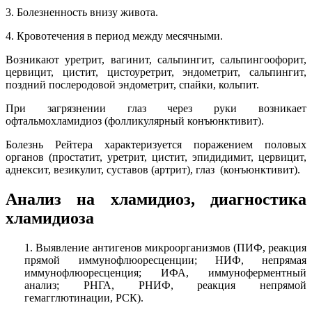
3. Болезненность внизу живота.
4. Кровотечения в период между месячными.
Возникают уретрит, вагинит, сальпингит, сальпингоофорит,
цервицит, цистит, цистоуретрит, эндометрит, сальпингит,
поздний послеродовой эндометрит, спайки, кольпит.
При загрязнении глаз через руки возникает
офтальмохламидиоз (фолликулярный конъюнктивит).
Болезнь Рейтера характеризуется поражением половых
органов (простатит, уретрит, цистит, эпидидимит, цервицит,
аднексит, везикулит, суставов (артрит), глаз (конъюнктивит).
Анализ на хламидиоз, диагностика
хламидиоза
1. Выявление антигенов микроорганизмов (ПИФ, реакция
прямой иммунофлюоресценции; НИФ, непрямая
иммунофлюоресценция; ИФА, иммуноферментный
анализ; РНГА, РНИФ, реакция непрямой
гемагглютинации, РСК).