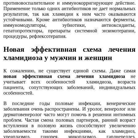
противовоспалительное и иммунокорригирующее действие.
Применение только одних антибиотиков не дает нормальных
результатов, так как хламидии к ним часто оказываются
устойчивыми. Кроме антибиотиков назначаются ферменты,
иммуномодуляторы, эубиотики, антиоксиданты,
гепатопротекторы, препараты системной энзимотерапии,
процедуры, рефлексотерапия.
Новая эффективная схема лечения
хламидиоза у мужчин и женщин
К сожалению, не существует единой схемы. Даже самая
новая эффективная схема лечения хламидиоза
не
учитывает всех особенностей хламидиоза, возраста
пациента, сопутствующих заболеваний, индивидуальных
особенностей.
В последние годы половые инфекции, венерические
заболевания очень распространены. И уролог, венеролог или
дерматовенеролог часто могут помочь в решении интимных
проблем. Частая смена половых партнеров, ранний возраст
вступления в половую жизнь способствуют увеличению
заболеваемости такими инфекциями, как хламидиоз,
уреаплазмоз, гонорея, микоплазмоз, гарднереллез,