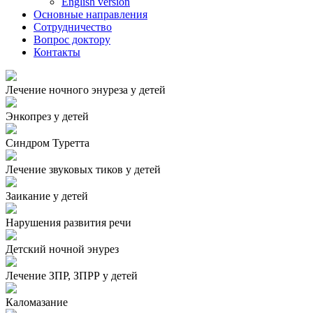
English version
Основные направления
Сотрудничество
Вопрос доктору
Контакты
Лечение ночного энуреза у детей
Энкопрез у детей
Синдром Туретта
Лечение звуковых тиков у детей
Заикание у детей
Нарушения развития речи
Детский ночной энурез
Лечение ЗПР, ЗПРР у детей
Каломазание