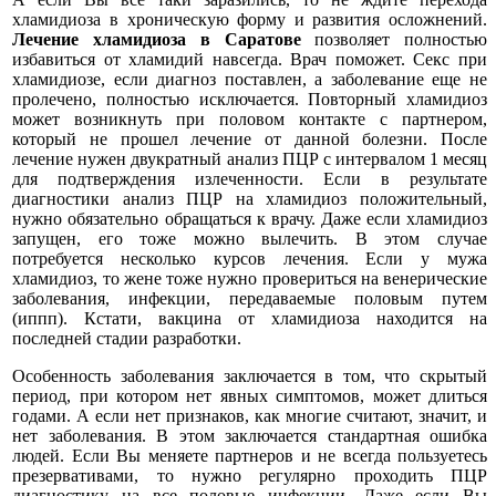
хламидиоза в хроническую форму и развития осложнений.
Лечение хламидиоза в Саратове
позволяет полностью
избавиться от хламидий навсегда. Врач поможет. Секс при
хламидиозе, если диагноз поставлен, а заболевание еще не
пролечено, полностью исключается. Повторный хламидиоз
может возникнуть при половом контакте с партнером,
который не прошел лечение от данной болезни. После
лечение нужен двукратный анализ ПЦР с интервалом 1 месяц
для подтверждения излеченности. Если в результате
диагностики анализ ПЦР на хламидиоз положительный,
нужно обязательно обращаться к врачу. Даже если хламидиоз
запущен, его тоже можно вылечить. В этом случае
потребуется несколько курсов лечения. Если у мужа
хламидиоз, то жене тоже нужно провериться на венерические
заболевания, инфекции, передаваемые половым путем
(иппп). Кстати, вакцина от хламидиоза находится на
последней стадии разработки.
Особенность заболевания заключается в том, что скрытый
период, при котором нет явных симптомов, может длиться
годами. А если нет признаков, как многие считают, значит, и
нет заболевания. В этом заключается стандартная ошибка
людей. Если Вы меняете партнеров и не всегда пользуетесь
презервативами, то нужно регулярно проходить ПЦР
диагностику на все половые инфекции. Даже если Вы