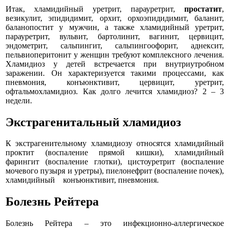
Итак, хламидийный уретрит, парауретрит,
простатит
,
везикулит, эпидидимит, орхит, орхоэпидидимит, баланит,
баланопостит у мужчин, а также хламидийный уретрит,
парауретрит, вульвит, бартолинит, вагинит, цервицит,
эндометрит, сальпингит, сальпингоофорит, аднексит,
пельвиоперитонит у женщин требуют комплексного лечения.
Хламидиоз у детей встречается при внутриутробном
заражении. Он характеризуется такими процессами, как
пневмония, конъюнктивит, цервицит, уретрит,
офтальмохламидиоз. Как долго лечится хламидиоз? 2 – 3
недели.
Экстрагенитальный хламидиоз
К экстрагенительному хламидиозу относятся хламидийный
проктит (воспаление прямой кишки), хламидийный
фарингит (воспаление глотки), цистоуретрит (воспаление
мочевого пузыря и уретры), пиелонефрит (воспаление почек),
хламидийный конъюнктивит, пневмония.
Болезнь Рейтера
Болезнь Рейтера – это инфекционно-аллергическое