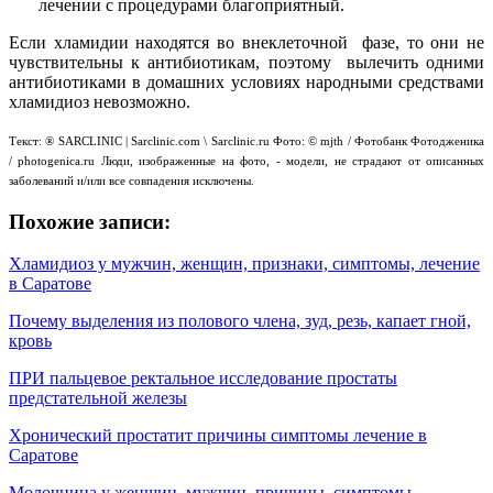
лечении с процедурами благоприятный.
Если хламидии находятся во внеклеточной фазе, то они не
чувствительны к антибиотикам, поэтому вылечить одними
антибиотиками в домашних условиях народными средствами
хламидиоз невозможно.
Текст: ® SARCLINIC | Sarclinic.com \ Sаrсlinic.ru Фото: © mjth / Фотобанк Фотодженика
/ photogenica.ru Люди, изображенные на фото, - модели, не страдают от описанных
заболеваний и/или все совпадения исключены.
Похожие записи:
Хламидиоз у мужчин, женщин, признаки, симптомы, лечение
в Саратове
Почему выделения из полового члена, зуд, резь, капает гной,
кровь
ПРИ пальцевое ректальное исследование простаты
предстательной железы
Хронический простатит причины симптомы лечение в
Саратове
Молочница у женщин, мужчин, причины, симптомы,