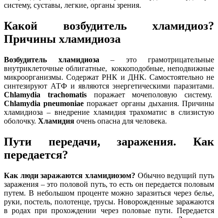
систему, суставы, легкие, органы зрения.
Какой возбудитель хламидиоз?
Причины хламидиоза
Возбудитель хламидиоза
– это грамотрицательные
внутриклеточные облигатные, коккоподобные, неподвижные
микроорганизмы. Содержат РНК и ДНК. Самостоятельно не
синтезируют АТФ и являются энергетическими паразитами.
Chlamydia trachomatis
поражает мочеполовую систему.
Chlamydia pneumoniae
поражает органы дыхания. Причины
хламидиоза – внедрение хламидия трахоматис в слизистую
оболочку.
Хламидия
очень опасна для человека.
Пути передачи, заражения. Как
передается?
Как люди заражаются хламидиозом?
Обычно ведущий путь
заражения – это половой путь, то есть он передается половым
путем. В небольшом проценте можно заразиться через белье,
руки, постель, полотенце, трусы. Новорожденные заражаются
в родах при прохождении через половые пути. Передается