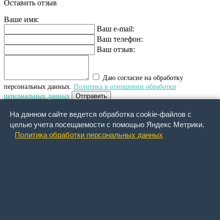
Оставить отзыв
Ваше имя:
Ваш e-mail:
Ваш телефон:
Ваш отзыв:
Даю согласие на обработку
персональных данных.
Политика в отношении обработки
персональных данных
Отправить
На данном сайте ведется обработка cookie-файлов с
Обратный звонок
целью учета посещаемости с помощью Яндекс Метрики.
Политика обработки персональных данных
Ваше имя:
Ваша фамилия:
Ваше отчество :
Ваше email :
Ваш сотовый телефон:
Что Вы хотите узнать:
Обращаем внимание, что функция