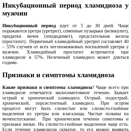
Инкубационный период хламидиоза у
мужчин
Инкубационный период
идет от 5 до 30 дней. Чаще
поражаются уретра (уретрит), семенные пузырьки (везикулит),
придатки яичек (эпидидимит), предстательная железа
(простатит). Первичный хламидийный уретрит составляет 40
– 55% случаев от всех негонококковых воспалений уретры у
мужчин. Хламидийный простатит встречается при
хламидиозе в 57%. Нелеченый хламидиоз может длиться
годами.
Признаки и симптомы хламидиоза
Какие признаки и симптомы хламидиоза
? Чаще всего при
хламидиозе отмечается малосимптомное течение. Бывает
острый и хронический хламидиоз. Острый, подострый,
хронический, персистентный хламидиоз. При остром
процессе могут быть слизистые или слизисто-гнойные
выделения из уретры или влагалища. Частые позывы на
мочеиспускание. При хроническом течении симптомы и
признаки вялые. Но слизисто-гнойные выделения чаще есть.
Если течение хламидиоза скрытое, то его можно выявить