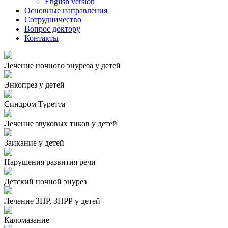
English version
Основные направления
Сотрудничество
Вопрос доктору
Контакты
Лечение ночного энуреза у детей
Энкопрез у детей
Синдром Туретта
Лечение звуковых тиков у детей
Заикание у детей
Нарушения развития речи
Детский ночной энурез
Лечение ЗПР, ЗПРР у детей
Каломазание