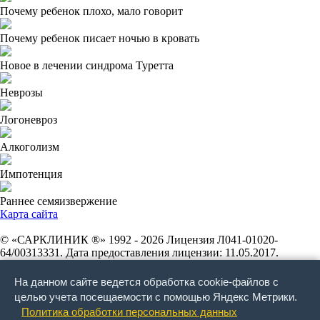
Почему ребенок плохо, мало говорит
Почему ребенок писает ночью в кровать
Новое в лечении синдрома Туретта
Неврозы
Логоневроз
Алкоголизм
Импотенция
Раннее семяизвержение
Карта сайта
© «САРКЛИНИК ®» 1992 - 2026 Лицензия Л041-01020-
64/00313331. Дата предоставления лицензии: 11.05.2017.
Лицензирующий орган: Федеральная служба по надзору в сфере
здравоохранения. Индивидуальный предприниматель
На данном сайте ведется обработка cookie-файлов с
Печенников Владимир Геннадиевич. ОГРНИП
целью учета посещаемости с помощью Яндекс Метрики.
304645428900261. ИНН 645400449602. Фактический и
Политика обработки персональных данных
почтовый адрес: 410012, Саратовская область, г. Саратов, ул.