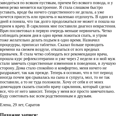
заводиться по всяким пустякам, причем без всякого повода, и у
меня резко меняется настроение. Я стала слишком быстро
уставать, вроде бы ничего существенного не делала, а уже
хочется присесть или прилечь и маленько отдохнуть. В один из
дней я поняла, что так долго продолжаться не может и пошла на
прием к врачу. В сарклиник мне поставили диагноз неврастения.
Врач посоветовал в первую очередь меньше нервничать. Четко
соблюдать режим дня в одно время ложиться спать, и утром
тоже желательно делать подъем в одно время. Назначил
процедуры, приписал таблетки. Сказал больше проводить
времени на свежем воздухе, отказаться от всех вредных
привычек. Я стала четко соблюдать все рекомендации врача,
прошла курс рефлексотерапии и уже через 2 недели я и мой муж
стали замечать существенные изменения в поведении, в лучшую
сторону. Дома стало спокойно и комфортно, меня ничего не
раздражает, так как прежде. Теперь я осознаю, что в тот период
иногда почем зря срывалась на сына и супруга, мол, то не так
поставили, а то не туда положили. Хочу от себя и от моих
домочадцев сказать спасибо врачу сарклиник, который сделал
все, что от него зависит. Теперь у меня все просто замечательно.
Буду советовать вас всем родственникам и друзьям.
Елена, 29 лет, Саратов
Похожие записи: