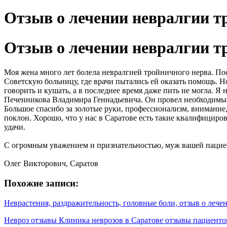
Отзыв о лечении невралгии т
Отзыв о лечении невралгии т
Моя жена много лет болела невралгией тройничного нерва. По
Советскую больницу, где врачи пытались ей оказать помощь. Но
говорить и кушать, а в последнее время даже пить не могла. Я
Печенникова Владимира Геннадьевича. Он провел необходимые 
Большое спасибо за золотые руки, профессионализм, внимание
поклон. Хорошо, что у нас в Саратове есть такие квалифициро
удачи.
С огромным уважением и признательностью, муж вашей паци
Олег Викторович, Саратов
Похожие записи:
Неврастения, раздражительность, головные боли, отзыв о лече
Невроз отзывы Клиника неврозов в Саратове отзывы пациенто