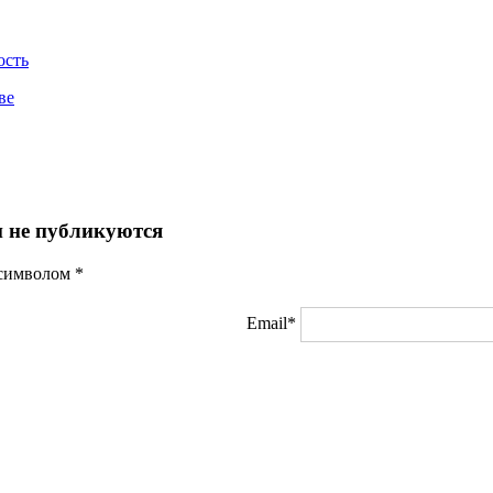
ость
ве
 не публикуются
 символом
*
Email*