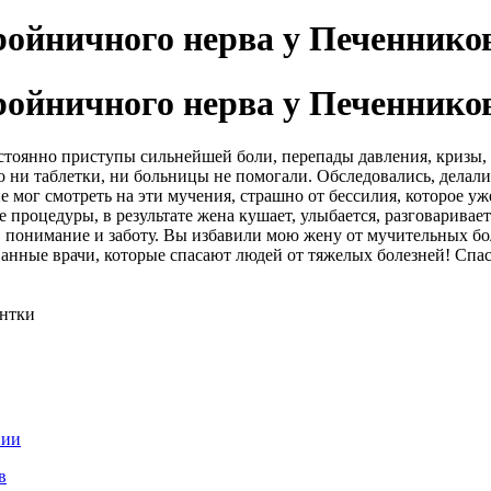
ройничного нерва у Печеннико
ройничного нерва у Печеннико
стоянно приступы сильнейшей боли, перепады давления, кризы, 
 ни таблетки, ни больницы не помогали. Обследовались, делали 
 не мог смотреть на эти мучения, страшно от бессилия, которое 
процедуры, в результате жена кушает, улыбается, разговарива
, понимание и заботу. Вы избавили мою жену от мучительных б
ванные врачи, которые спасают людей от тяжелых болезней! Спас
ентки
нии
в