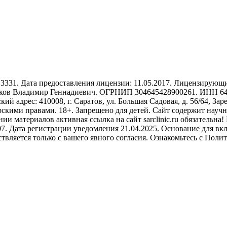
31. Дата предоставления лицензии: 11.05.2017. Лицензирующий
ов Владимир Геннадиевич. ОГРНИП 304645428900261. ИНН 6454
кий адрес: 410008, г. Саратов, ул. Большая Садовая, д. 56/64, З
рскими правами. 18+. Запрещено для детей. Сайт содержит науч
 материалов активная ссылка на сайт sarclinic.ru обязательна!
 Дата регистрации уведомления 21.04.2025. Основание для включ
ствляется только с вашего явного согласия. Ознакомьтесь с По