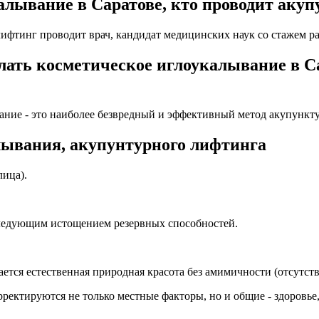
алывание в Саратове, кто проводит аку
ифтинг проводит врач, кандидат медицинских наук со стажем ра
лать косметическое иглоукалывание в С
ание - это наиболее безвредный и эффективный метод акупункт
лывания, акупунтурного лифтинга
лица).
оследующим истощением резервных способностей.
ается естественная природная красота без амимичности (отсутс
рректируются не только местные факторы, но и общие - здоровье