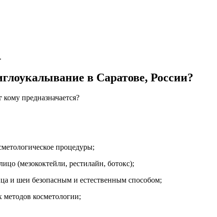
.
иглоукалывание в Саратове, России?
г
кому предназначается?
осметологическое процедуры;
лицо (мезококтейли, рестилайн, ботокс);
лица и шеи безопасным и естественным способом;
х методов косметологии;