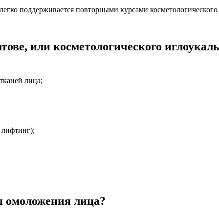
 легко поддерживается повторными курсами косметологического
атове, или косметологического иглоукал
тканей лица;
 лифтинг);
я омоложения лица?