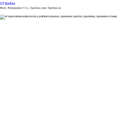
Фото: Pechennikov V. G. | Sarclinic.com \ Sarclinic.ru