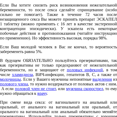
Если Вы хотите снизить риск возникновения нежелательной
беременности, то после секса сделайте спринцевание (особо
сильно не помогает). Также в течение 72 часов после
незащищенного секса Вы можете принять препарат ЭСКАПЕЛ
1 таблетку (можно применять с 16 лет в качестве экстеренной
контрацепции эпизодически). У эскапела есть некоторые
побочные действия и противопоказания (читайте инструкцию
по применению). Но эффективность высокая, порядка 98%.
Если Ваш молодой человек в Вас не кончал, то вероятность
забеременеть равна 5%.
В будущем ОБЯЗАТЕЛЬНО пользуйтесь презервативами, так
как презервативы не только предохраняют от нежелательной
беременности, но и защищают от
половых инфекций
, в том
числе
хламидиоза
, ВИЧ-инфекции, гепатитов В, С, а также от
молочницы
. Если у Вашего мужчины непонятные
выделения
и
полового члена
, то нужно воздержаться от половых актов с ним
А если
половой член не стоит
, или
мужчина скорострел
, то ем
нужно обращаться к
врачу
.
При смене вида секса: от вагинального на анальный или
оральный, от анального на вагинальный или оральный, от
орального на вагинальный или анальный обязательно меняйте
презервативы. Используйте только презервативы с хорошим