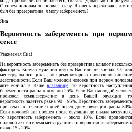
когда пробовали, он не одел его, сказал: "Давай так попробуем".
С горем пополам он порвал плеву. Я очень переживаю, что он
был без презерватива, я могу забеременеть?
Яна
Вероятность забеременеть при первом
сексе
Уважаемая Яна!
На вероятность забеременеть без презерватива влияют несколько
факторов. Кончал мужчина внутрь Вас или не кончал. От дня
менструального цикла, во время которого произошло лишение
девственности. Если Ваш молодой человек при первом половом
акте кончил в Ваше
влагалище
, то вероятность наступления
беременности равна примерно 25%. Если Ваш молодой человек
произвел семяизвержение в день Вашей овуляции, то
вероятность залететь равна 90 - 95%. Вероятность забеременеть
при сексе в течение 6 дней перед днем овуляции равна 80%.
Если половой акт прошел после овуляции до начала месячных,
то вероятность забеременеть - около 10%. Если проводится
половой акт во время менструации, то вероятность забеременеть
около 15 - 20%.