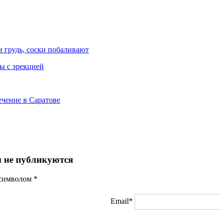
и грудь, соски побаливают
мы с эрекцией
ечение в Саратове
 не публикуются
 символом
*
Email*