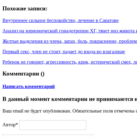
Похожие записи:
Внутреннее сильное беспокойство, лечение в Саратове
Анализ на хорионический гонадотропин ХГ, тянет низ живота 
Желтые выделения из члена, запах, боль, покраснение, пробле
Первый секс, член не стоит, падает до входа во влагалище
Ребенок не говорит, агрессивность, крик, истерический смех, л
Комментарии (
)
Написать комментарий
В данный момент комментарии не принимаются и
Ваш email не будет опубликован. Обязательные поля отмечены
Автор*