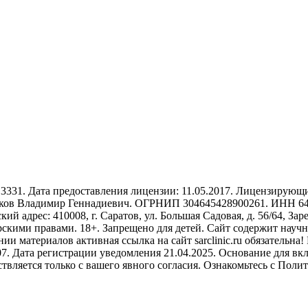
31. Дата предоставления лицензии: 11.05.2017. Лицензирующий
ов Владимир Геннадиевич. ОГРНИП 304645428900261. ИНН 6454
кий адрес: 410008, г. Саратов, ул. Большая Садовая, д. 56/64, З
рскими правами. 18+. Запрещено для детей. Сайт содержит науч
 материалов активная ссылка на сайт sarclinic.ru обязательна!
 Дата регистрации уведомления 21.04.2025. Основание для включ
ствляется только с вашего явного согласия. Ознакомьтесь с По